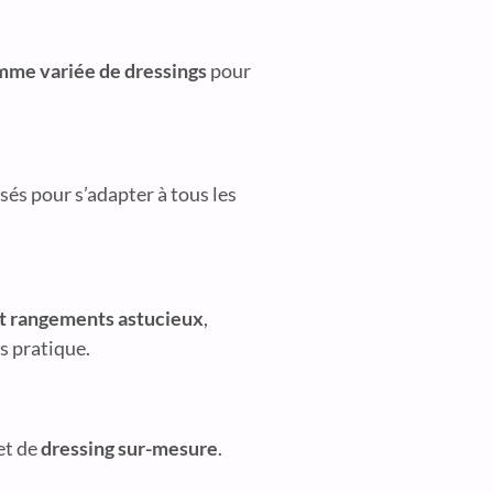
mme variée de dressings
pour
sés pour s’adapter à tous les
et rangements astucieux
,
s pratique.
et de
dressing sur-mesure
.