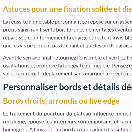
Astuces pour une fixation solide et di
La réussite d’une table personnalisée repose sur un assemb
précis sans fragiliser le bois lors des démontages éventue
répartissent uniformément la charge et restent invisibles 
que les vis ne percent pas le chant et que les pieds parai
Avant le serrage final, retournez l’ensemble et vérifiez l
oscillations et prolonge la longévité du meuble. Pensez e
sol et facilitent le déplacement sans marquer le revêteme
Personnaliser bords et détails dé
Bords droits, arrondis ou live edge
Le traitement du pourtour du plateau influence immédia
rectiligne, épouse les intérieurs contemporains et facil
homogène. À l’inverse, un bord arrondi adoucit la silhoue