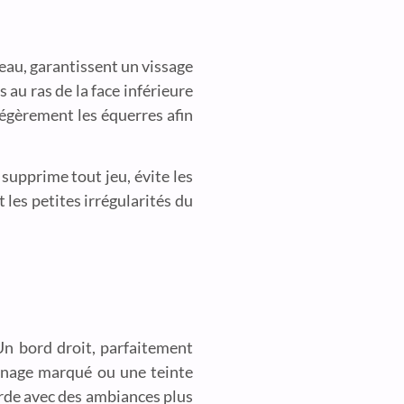
teau, garantissent un vissage
 au ras de la face inférieure
 légèrement les équerres afin
 supprime tout jeu, évite les
 les petites irrégularités du
Un bord droit, parfaitement
veinage marqué ou une teinte
corde avec des ambiances plus