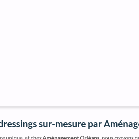
 dressings sur-mesure par Aména
re unique, et chez
Aménagement Orléans
, nous croyons q