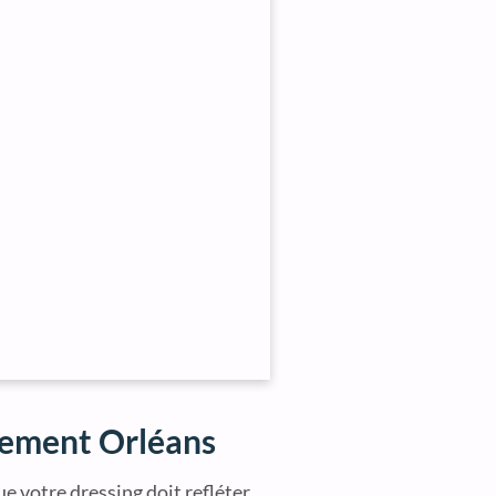
gement Orléans
ue votre dressing doit refléter