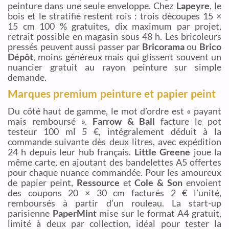
peinture dans une seule enveloppe. Chez
Lapeyre
, le
bois et le stratifié restent rois : trois découpes 15 ×
15 cm 100 % gratuites, dix maximum par projet,
retrait possible en magasin sous 48 h. Les bricoleurs
pressés peuvent aussi passer par
Bricorama
ou
Brico
Dépôt
, moins généreux mais qui glissent souvent un
nuancier gratuit au rayon peinture sur simple
demande.
Marques premium peinture et papier peint
Du côté haut de gamme, le mot d’ordre est « payant
mais remboursé ».
Farrow & Ball
facture le pot
testeur 100 ml 5 €, intégralement déduit à la
commande suivante dès deux litres, avec expédition
24 h depuis leur hub français.
Little Greene
joue la
même carte, en ajoutant des bandelettes A5 offertes
pour chaque nuance commandée. Pour les amoureux
de papier peint,
Ressource
et
Cole & Son
envoient
des coupons 20 × 30 cm facturés 2 € l’unité,
remboursés à partir d’un rouleau. La start-up
parisienne
PaperMint
mise sur le format A4 gratuit,
limité à deux par collection, idéal pour tester la