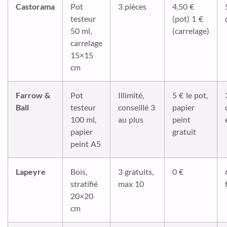
Castorama
Pot
3 pièces
4,50 €
testeur
(pot) 1 €
50 ml,
(carrelage)
carrelage
15×15
cm
Farrow &
Pot
Illimité,
5 € le pot,
Ball
testeur
conseillé 3
papier
100 ml,
au plus
peint
papier
gratuit
peint A5
Lapeyre
Bois,
3 gratuits,
0 €
stratifié
max 10
20×20
cm