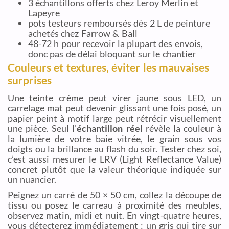
3 échantillons offerts chez Leroy Merlin et
Lapeyre
pots testeurs remboursés dès 2 L de peinture
achetés chez Farrow & Ball
48-72 h pour recevoir la plupart des envois,
donc pas de délai bloquant sur le chantier
Couleurs et textures, éviter les mauvaises
surprises
Une teinte crème peut virer jaune sous LED, un
carrelage mat peut devenir glissant une fois posé, un
papier peint à motif large peut rétrécir visuellement
une pièce. Seul l’
échantillon réel
révèle la couleur à
la lumière de votre baie vitrée, le grain sous vos
doigts ou la brillance au flash du soir. Tester chez soi,
c’est aussi mesurer le LRV (Light Reflectance Value)
concret plutôt que la valeur théorique indiquée sur
un nuancier.
Peignez un carré de 50 × 50 cm, collez la découpe de
tissu ou posez le carreau à proximité des meubles,
observez matin, midi et nuit. En vingt-quatre heures,
vous détecterez immédiatement : un gris qui tire sur