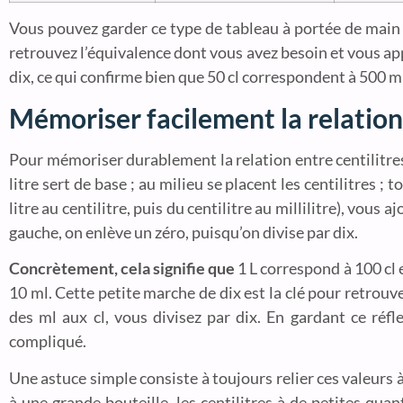
Vous pouvez garder ce type de tableau à portée de main 
retrouvez l’équivalence dont vous avez besoin et vous ap
dix, ce qui confirme bien que 50 cl correspondent à 500 m
Mémoriser facilement la relation en
Pour mémoriser durablement la relation entre centilitres, 
litre sert de base ; au milieu se placent les centilitres ;
litre au centilitre, puis du centilitre au millilitre), vous
gauche, on enlève un zéro, puisqu’on divise par dix.
Concrètement, cela signifie que
1 L correspond à 100 cl et
10 ml. Cette petite marche de dix est la clé pour retrouve
des ml aux cl, vous divisez par dix. En gardant ce réf
compliqué.
Une astuce simple consiste à toujours relier ces valeurs 
à une grande bouteille, les centilitres à de petites quan