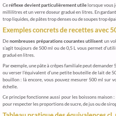
Ce
réflexe devient particulièrement utile
lorsque vous jo
millilitres et un verre doseur gradué en litres. En garda
trop liquides, de pâtes trop denses ou de soupes trop épa
Exemples concrets de recettes avec 50
De
nombreuses préparations courantes utilisent
un vol
s’agit toujours de 500 ml ou de 0,5 L vous permet d’util
gradué en litres.
Par exemple, une pâte à crêpes familiale peut demander 50
ou verser l’équivalent d’une petite bouteille de lait de
bouillon : là encore, vous pouvez mesurer 500 ml sur vo
échelle.
Ce principe fonctionne aussi pour les boissons maison : s
pour respecter les proportions de sucre, de jus ou de siro
Tableau pratique des équivalences cl, m