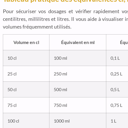
Pour sécuriser vos dosages et vérifier rapidement vo
centilitres, millilitres et litres. Il vous aide à visuali
volumes fréquemment utilisés.
Volume en cl
Équivalent en ml
Équi
10 cl
100 ml
0,1 L
25 cl
250 ml
0,25 L
50 cl
500 ml
0,5 L
75 cl
750 ml
0,75 L
100 cl
1000 ml
1 L