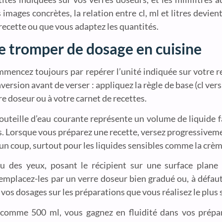
mages concrètes, la relation entre cl, ml et litres devien
recette ou que vous adaptez les quantités.
se tromper de dosage en cuisine
commencez toujours par repérer l’unité indiquée sur votre r
ersion avant de verser : appliquez la règle de base (cl vers 
rre doseur ou à votre carnet de recettes.
outeille d’eau courante représente un volume de liquide 
 Lorsque vous préparez une recette, versez progressiveme
un coup, surtout pour les liquides sensibles comme la crème
u des yeux, posant le récipient sur une surface plane 
, remplacez-les par un verre doseur bien gradué ou, à défau
 vos dosages sur les préparations que vous réalisez le plus
comme 500 ml, vous gagnez en fluidité dans vos prépar