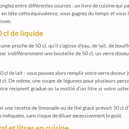
nglez entre différentes sources : un livre de cuisine qui pa
nt en tête cette équivalence, vous gagnez du temps et vous 
isses.
 cl de liquide
ume proche de 50 cl, qu’il s’agisse d’eau, de lait, de bouil
iser indifféremment une bouteille de 50 cl, un verre dose
 cl de lait : vous pouvez alors remplir votre verre doseur 
 50 cl. De même, une soupe de légumes pour plusieurs pers
tre récipient gradué ou la moitié d’un litre si votre ust
i une recette de limonade ou de thé glacé prévoit 50 cl d’e
p indiquées, sans risque de diluer excessivement le goût.
l et litres en cuisine