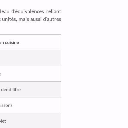
eau d’équivalences reliant
s unités, mais aussi d’autres
en cuisine
e
 demi-litre
oissons
plet