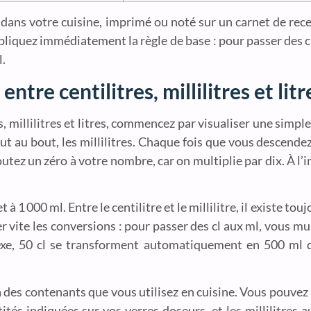
dans votre cuisine, imprimé ou noté sur un carnet de rece
pliquez immédiatement la règle de base : pour passer des cl
l.
tre centilitres, millilitres et litr
millilitres et litres, commencez par visualiser une simple 
 tout au bout, les millilitres. Chaque fois que vous descende
 ajoutez un zéro à votre nombre, car on multiplie par dix. À l
 à 1 000 ml. Entre le centilitre et le millilitre, il existe touj
r vite les conversions : pour passer des cl aux ml, vous mul
lexe, 50 cl se transforment automatiquement en 500 ml d
à des contenants que vous utilisez en cuisine. Vous pouvez 
tités indiquées sur vos verres doseurs, et les millilitres