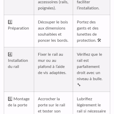
accessoires (rails,
faciliter
poignées).
l’installation.
3️⃣
Découper le bois
Portez des
Préparation
aux dimensions
gants et des
souhaitées et
lunettes de
poncer les bords.
protection. 🛠️
4️⃣
Fixer le rail au
Vérifiez que le
Installation
mur ou au
rail est
du rail
plafond à l’aide
parfaitement
de vis adaptées.
droit avec un
niveau à bulle.
🔧
5️⃣ Montage
Accrocher la
Lubrifiez
de la porte
porte sur le rail
légèrement le
et tester son
rail si nécessaire