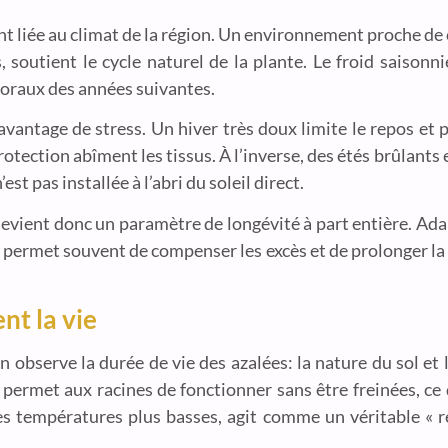
ent liée au climat de la région. Un environnement proche de
, soutient le cycle naturel de la plante. Le froid saison
loraux des années suivantes.
vantage de stress. Un hiver très doux limite le repos et p
tection abîment les tissus. À l’inverse, des étés brûlants et
est pas installée à l’abri du soleil direct.
 devient donc un paramètre de longévité à part entière. Ad
e permet souvent de compenser les excès et de prolonger la
nt la vie
n observe la durée de vie des azalées: la nature du sol et 
permet aux racines de fonctionner sans être freinées, ce q
es températures plus basses, agit comme un véritable « re