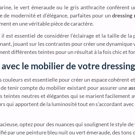
arine, le vert émeraude ou le gris anthracite confèrent 
e de modernité et d’élégance, parfaites pour un
dressing
ent en une véritable pièce de caractère.
, il est essentiel de considérer l’éclairage et la taille de l
cinant, jouant sur les contrastes pour créer une dynamique 
ent différentes teintes pour un résultat à la fois chic et fo
 avec le mobilier de votre dressin
 couleurs est essentielle pour créer un espace cohérent et 
ial de tenir compte du mobilier existant pour assurer une
as
 teintes neutres et élégantes qui se marient facilement a
sûrs qui apportent de la luminosité tout en s’accordant avec
acieuse, optez pour des nuances qui soulignent le style de 
fié par une peinture bleu nuit ou vert émeraude, des tons 