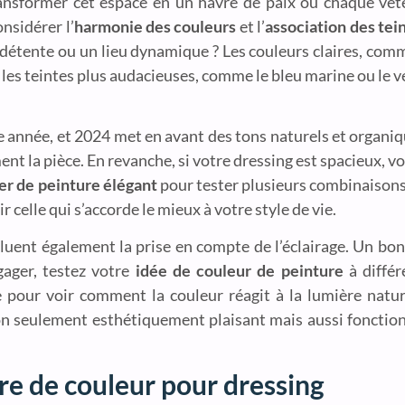
transformer cet espace en un havre de paix où chaque vê
nsidérer l’
harmonie des couleurs
et l’
association des tei
e détente ou un lieu dynamique ? Les couleurs claires, comm
 les teintes plus audacieuses, comme le bleu marine ou le 
année, et 2024 met en avant des tons naturels et organiqu
ent la pièce. En revanche, si votre dressing est spacieux, 
er de peinture élégant
pour tester plusieurs combinaisons
 celle qui s’accorde le mieux à votre style de vie.
luent également la prise en compte de l’éclairage. Un bo
gager, testez votre
idée de couleur de peinture
à différ
pour voir comment la couleur réagit à la lumière naturell
on seulement esthétiquement plaisant mais aussi fonction
re de couleur pour dressing