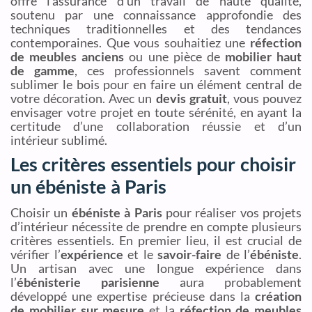
offre l’assurance d’un travail de haute qualité,
soutenu par une connaissance approfondie des
techniques traditionnelles et des tendances
contemporaines. Que vous souhaitiez une
réfection
de meubles anciens
ou une pièce de
mobilier haut
de gamme
, ces professionnels savent comment
sublimer le bois pour en faire un élément central de
votre décoration. Avec un
devis gratuit
, vous pouvez
envisager votre projet en toute sérénité, en ayant la
certitude d’une collaboration réussie et d’un
intérieur sublimé.
Les critères essentiels pour choisir
un ébéniste à Paris
Choisir un
ébéniste à Paris
pour réaliser vos projets
d’intérieur nécessite de prendre en compte plusieurs
critères essentiels. En premier lieu, il est crucial de
vérifier l’
expérience
et le
savoir-faire
de l’
ébéniste
.
Un artisan avec une longue expérience dans
l’
ébénisterie parisienne
aura probablement
développé une expertise précieuse dans la
création
de mobilier sur mesure
et la
réfection de meubles