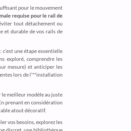
 suffisant pour le mouvement
male requise pour le rail de
r éviter tout détachement ou
e et durable de vos rails de
: c’est une étape essentielle
ons exploré, comprendre les
sur mesure) et anticiper les
ntes lors de l’**installation
r le meilleur modèle au juste
 En prenant en considération
able atout décoratif.
ier vos besoins, explorez les
ng discret, une bibliothèque