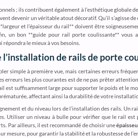
nnels ; ils contribuent également à l’esthétique globale de
uvent devenir un véritable atout décoratif. Qu’il s’agisse de
 **largeur et l’épaisseur du rail** doivent être soigneuse
in, un bon **guide pour rail porte coulissante** vous 
i répondra le mieux à vos besoins.
 l’installation de rails de porte co
embler simple à première vue, mais certaines erreurs fré
es erreurs les plus courantes est de ne pas prêter attention
e rail est suffisamment large pour supporter le poids et le 
rématurée, affectant ainsi la durabilité de votre installati
gnement et du niveau lors de l’installation des rails. Un ra
Utiliser un niveau à bulle pour vérifier que le rail est 
ts. Par ailleurs, il est recommandé de choisir une
épaisseu
sur mesure, pour garantir la stabilité et la robustesse de l’