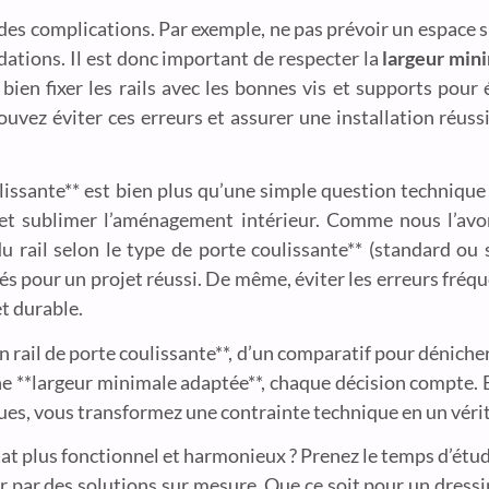
er des complications. Par exemple, ne pas prévoir un espace
ations. Il est donc important de respecter la
largeur mini
 bien fixer les rails avec les bonnes vis et supports pou
vez éviter ces erreurs et assurer une installation réussi
lissante** est bien plus qu’une simple question technique 
e et sublimer l’aménagement intérieur. Comme nous l’av
du rail selon le type de porte coulissante** (standard ou 
s pour un projet réussi. De même, éviter les erreurs fréque
t durable.
n rail de porte coulissante**, d’un comparatif pour déniche
ne **largeur minimale adaptée**, chaque décision compte.
ues, vous transformez une contrainte technique en un vérit
bitat plus fonctionnel et harmonieux ? Prenez le temps d’étud
er par des solutions sur mesure. Que ce soit pour un dressi