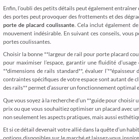
Enfin, l’oubli des petits détails peut également entraîn
des portes peut provoquer des frottements et des dégrad
porte de placard coulissante
. Cela inclut également de
mouvement indésirable. En suivant ces conseils, vous pou
portes coulissantes.
Choisir la bonne **largeur de rail pour porte placard cou
pour maximiser l’espace, garantir une fluidité d’usag
**dimensions de rails standard**, évaluer l’**épaisseur 
contraintes spécifiques de votre espace sont autant de clé
des rails** permet d’assurer un fonctionnement optimal e
Que vous soyez à la recherche d’un **guide pour choisir u
prix ou que vous souhaitiez optimiser un placard avec u
non seulement les aspects pratiques, mais aussi esthétiq
Et si ce détail devenait votre allié dans la quête d’un ha
options disponibles sur le marché et laissez-vous inspir