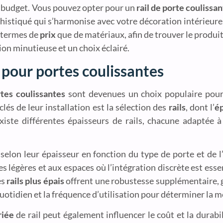
 de budget. Vous pouvez opter pour un
rail de porte coulissa
histiqué qui s’harmonise avec votre décoration intérieure
n termes de
prix
que de matériaux, afin de trouver le produi
ion minutieuse et un choix éclairé.
l pour portes coulissantes
tes coulissantes
sont devenues un choix populaire pour 
s de leur installation est la sélection des
rails
, dont l’
é
existe différentes épaisseurs de rails, chacune adaptée à
selon leur épaisseur en fonction du type de porte et de l
 légères et aux espaces où l’intégration discrète est esse
es
rails plus épais
offrent une robustesse supplémentaire,
quotidien et la fréquence d’utilisation pour déterminer la me
riée
de rail peut également influencer le coût et la durabi