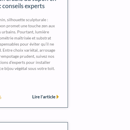
 : conseils experts
in, silhouette sculpturale :
apon promet une touche zen aux
s urbains. Pourtant, lumière
ométrie maîtrisée et substrat
spensables pour éviter qu’il ne
. Entre choix variétal, arrosage
 rempotage prudent, suivez nos
ns d’experts pour installer
e bijou végétal sous votre toit.
Lire l'article
6