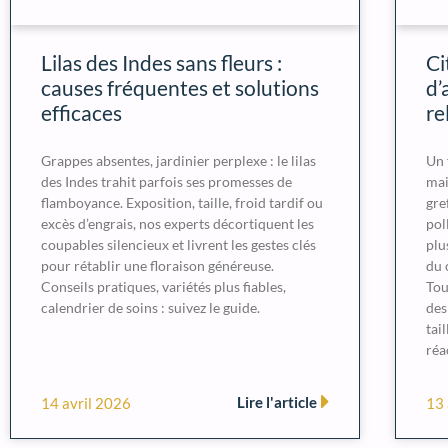
Lilas des Indes sans fleurs :
Ci
causes fréquentes et solutions
d’
efficaces
re
Grappes absentes, jardinier perplexe : le lilas
Un 
des Indes trahit parfois ses promesses de
mai
flamboyance. Exposition, taille, froid tardif ou
gre
excès d’engrais, nos experts décortiquent les
pol
coupables silencieux et livrent les gestes clés
plu
pour rétablir une floraison généreuse.
du 
Conseils pratiques, variétés plus fiables,
Tou
calendrier de soins : suivez le guide.
des
tai
réa
Lire l'article
14 avril 2026
13 