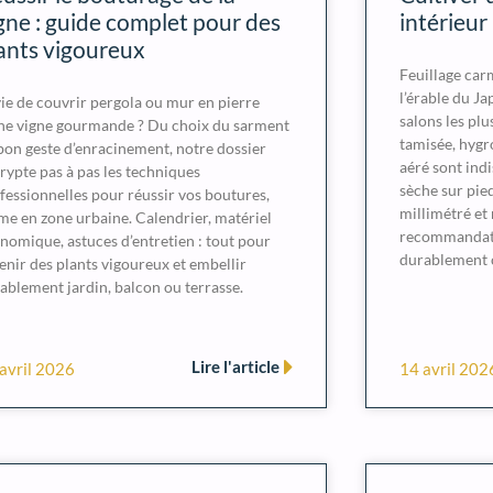
gne : guide complet pour des
intérieur
ants vigoureux
Feuillage carm
l’érable du J
ie de couvrir pergola ou mur en pierre
salons les plu
ne vigne gourmande ? Du choix du sarment
tamisée, hygr
bon geste d’enracinement, notre dossier
aéré sont indi
rypte pas à pas les techniques
sèche sur pied
fessionnelles pour réussir vos boutures,
millimétré et
e en zone urbaine. Calendrier, matériel
recommandatio
nomique, astuces d’entretien : tout pour
durablement c
enir des plants vigoureux et embellir
ablement jardin, balcon ou terrasse.
Lire l'article
avril 2026
14 avril 202