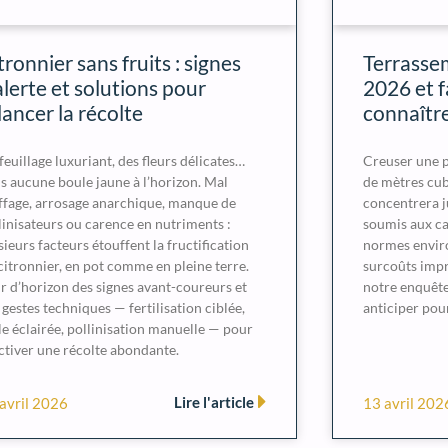
tronnier sans fruits : signes
Terrassem
alerte et solutions pour
2026 et f
lancer la récolte
connaîtr
feuillage luxuriant, des fleurs délicates…
Creuser une p
s aucune boule jaune à l’horizon. Mal
de mètres cub
ffage, arrosage anarchique, manque de
concentrera j
linisateurs ou carence en nutriments :
soumis aux cap
sieurs facteurs étouffent la fructification
normes enviro
citronnier, en pot comme en pleine terre.
surcoûts impr
r d’horizon des signes avant-coureurs et
notre enquête
 gestes techniques — fertilisation ciblée,
anticiper pour
lle éclairée, pollinisation manuelle — pour
ctiver une récolte abondante.
Lire l'article
avril 2026
13 avril 202