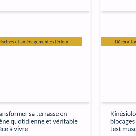
Piscines et aménagement extérieur
Décoration
ansformer sa terrasse en
Kinésiolog
ène quotidienne et véritable
blocages
èce à vivre
test musc