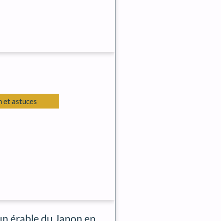
 et astuces
un érable du Japon en