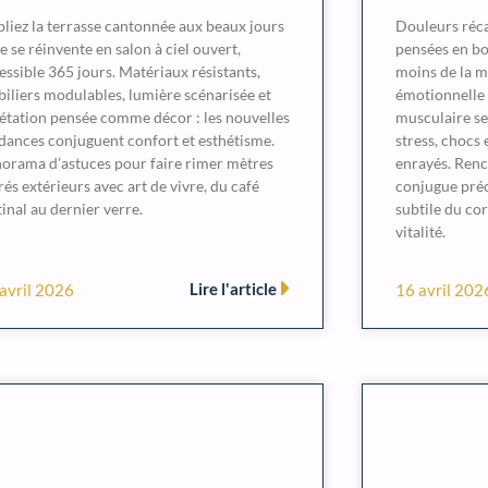
liez la terrasse cantonnée aux beaux jours
Douleurs récal
lle se réinvente en salon à ciel ouvert,
pensées en bou
essible 365 jours. Matériaux résistants,
moins de la 
iliers modulables, lumière scénarisée et
émotionnelle ?
étation pensée comme décor : les nouvelles
musculaire se
dances conjuguent confort et esthétisme.
stress, chocs 
orama d’astuces pour faire rimer mètres
enrayés. Renc
rés extérieurs avec art de vivre, du café
conjugue pré
inal au dernier verre.
subtile du cor
vitalité.
Lire l'article
avril 2026
16 avril 202