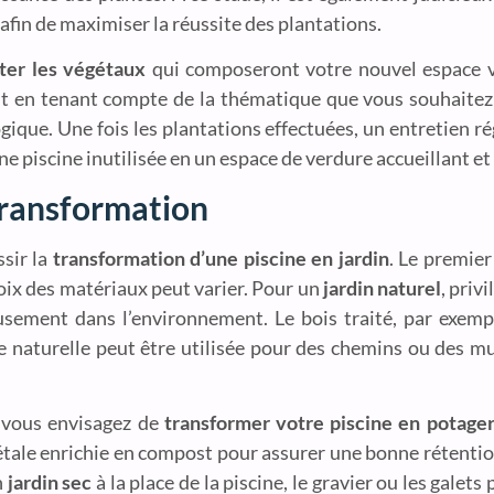
afin de maximiser la réussite des plantations.
nter les végétaux
qui composeront votre nouvel espace ve
out en tenant compte de la thématique que vous souhaitez 
ogique. Une fois les plantations effectuées, un entretien ré
e piscine inutilisée en un espace de verdure accueillant et
transformation
ssir la
transformation d’une piscine en jardin
. Le premier
hoix des matériaux peut varier. Pour un
jardin naturel
, priv
eusement dans l’environnement. Le bois traité, par exemp
re naturelle peut être utilisée pour des chemins ou des m
Si vous envisagez de
transformer votre piscine en potage
tale enrichie en compost pour assurer une bonne rétention
n
jardin sec
à la place de la piscine, le gravier ou les galet