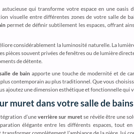
 astucieuse qui transforme votre espace en une oasis de
tion visuelle entre différentes zones de votre salle de b
ain
permet de définir subtilement les espaces, offrant ains
liore considérablement la luminosité naturelle. La lumière
les pièces souvent privées de fenêtres ou de lumière direct
oments de détente.
salle de bain
apporte une touche de modernité et de cara
u plus contemporain au plus traditionnel. Que vous choisis
s ajoutez une dimension esthétique et fonctionnelle qui va
r muret dans votre salle de bains
intégration d’une
verrière sur muret
se révèle être une sol
aration élégante entre les différents espaces, tout en 
 transformer complètement l’ambiance de la pièce, lui co