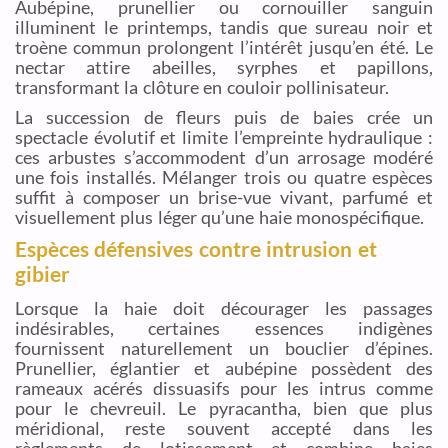
Aubépine, prunellier ou cornouiller sanguin
illuminent le printemps, tandis que sureau noir et
troène commun prolongent l’intérêt jusqu’en été. Le
nectar attire abeilles, syrphes et papillons,
transformant la clôture en couloir pollinisateur.
La succession de fleurs puis de baies crée un
spectacle évolutif et limite l’empreinte hydraulique :
ces arbustes s’accommodent d’un arrosage modéré
une fois installés. Mélanger trois ou quatre espèces
suffit à composer un brise-vue vivant, parfumé et
visuellement plus léger qu’une haie monospécifique.
Espèces défensives contre intrusion et
gibier
Lorsque la haie doit décourager les passages
indésirables, certaines essences indigènes
fournissent naturellement un bouclier d’épines.
Prunellier, églantier et aubépine possèdent des
rameaux acérés dissuasifs pour les intrus comme
pour le chevreuil. Le pyracantha, bien que plus
méridional, reste souvent accepté dans les
règlements de lotissement et combine baies