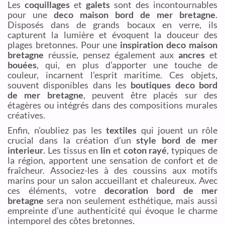
Les
coquillages
et
galets
sont des incontournables
pour une
deco maison bord de mer bretagne
.
Disposés dans de grands bocaux en verre, ils
capturent la lumière et évoquent la douceur des
plages bretonnes. Pour une
inspiration deco maison
bretagne
réussie, pensez également aux
ancres
et
bouées
, qui, en plus d’apporter une touche de
couleur, incarnent l’esprit maritime. Ces objets,
souvent disponibles dans les
boutiques deco bord
de mer bretagne
, peuvent être placés sur des
étagères ou intégrés dans des compositions murales
créatives.
Enfin, n’oubliez pas les
textiles
qui jouent un rôle
crucial dans la création d’un
style bord de mer
interieur
. Les tissus en
lin
et
coton rayé
, typiques de
la région, apportent une sensation de confort et de
fraîcheur. Associez-les à des coussins aux motifs
marins pour un salon accueillant et chaleureux. Avec
ces éléments, votre
decoration bord de mer
bretagne
sera non seulement esthétique, mais aussi
empreinte d’une authenticité qui évoque le charme
intemporel des côtes bretonnes.