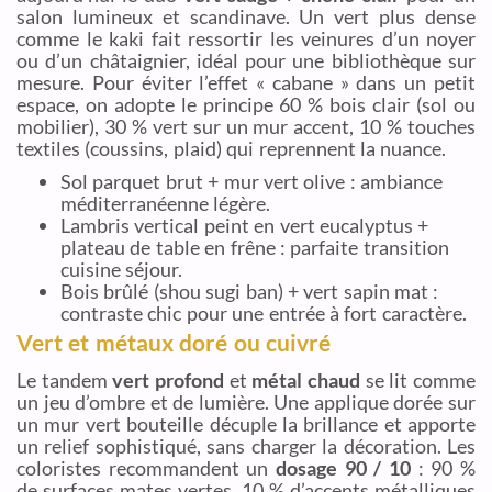
salon lumineux et scandinave. Un vert plus dense
comme le kaki fait ressortir les veinures d’un noyer
ou d’un châtaignier, idéal pour une bibliothèque sur
mesure. Pour éviter l’effet « cabane » dans un petit
espace, on adopte le principe 60 % bois clair (sol ou
mobilier), 30 % vert sur un mur accent, 10 % touches
textiles (coussins, plaid) qui reprennent la nuance.
Sol parquet brut + mur vert olive : ambiance
méditerranéenne légère.
Lambris vertical peint en vert eucalyptus +
plateau de table en frêne : parfaite transition
cuisine séjour.
Bois brûlé (shou sugi ban) + vert sapin mat :
contraste chic pour une entrée à fort caractère.
Vert et métaux doré ou cuivré
Le tandem
vert profond
et
métal chaud
se lit comme
un jeu d’ombre et de lumière. Une applique dorée sur
un mur vert bouteille décuple la brillance et apporte
un relief sophistiqué, sans charger la décoration. Les
coloristes recommandent un
dosage 90 / 10
: 90 %
de surfaces mates vertes, 10 % d’accents métalliques