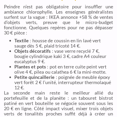
Peindre n’est pas obligatoire pour insuffler une
ambiance chlorophylle. Les enseignes généralistes
surfent sur la vague : IKEA annonce +58 % de ventes
d’objets verts, preuve que le micro-budget
fonctionne. Quelques repères pour ne pas dépasser
30 € pièce :
Textile
: housse de coussin en lin lavé vert
sauge dès 5 €, plaid tricoté 14 €.
Objets décoratifs
: vase verre recyclé 7 €,
bougie cylindrique kaki 3 €, cadre A4 couleur
eucalyptus 9 €.
Plantes et pots
: pot en terre cuite peint vert
olive 4 €, pilea ou calathea 6 € la mini-motte.
Petite quincaillerie
: poignée de meuble époxy
vert forêt 2 € l’unité, interrupteur thermolaqué
12 €.
La seconde main reste le meilleur allié du
portefeuille et de la planète : un tabouret bistrot
patiné en vert bouteille se négocie souvent sous les
20 € en ligne. Côté impact visuel, mixer trois objets
verts de tonalités proches suffit déjà à créer un