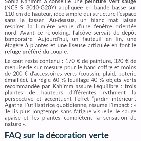
Sonia Kahimm a conseillé une
peinture vert sauge
(NCS S 3010-G20Y) appliquée en bande basse sur
110 cm de hauteur, idée simple qui structure l’espace
sans le tasser. Au-dessus, un blanc mat laisse
respirer la lumière venue d’une fenêtre orientée
nord. Avant ce relooking, l’alcôve servait de dépôt
temporaire. Aujourd’hui, un fauteuil en lin, une
étagère à plantes et une liseuse articulée en font le
refuge préféré
du couple.
Le coût reste contenu : 170 € de peinture, 320 € de
menuiserie sur mesure pour le banc coffre et moins
de 200 € d’accessoires verts (coussin, plaid, poterie
émaillée). La règle 60 % feuillage 40 % objets verts
recommandée par Kahimm assure l’équilibre : trois
plantes de hauteurs différentes rythment la
perspective et accentuent l’effet “jardin intérieur”.
Agathe, l’utilisatrice quotidienne, résume l’impact : «
Je lis plus longtemps sans fatigue visuelle, le sauge
apaise et les plantes complètent la sensation de
nature ».
FAQ sur la décoration verte