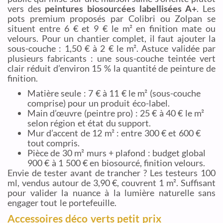
vers des
peintures biosourcées labellisées A+
. Les
pots premium proposés par Colibri ou Zolpan se
situent entre 6 € et 9 € le m² en finition mate ou
velours. Pour un chantier complet, il faut ajouter la
sous-couche : 1,50 € à 2 € le m². Astuce validée par
plusieurs fabricants : une sous-couche teintée vert
clair réduit d’environ 15 % la quantité de peinture de
finition.
Matière seule : 7 € à 11 € le m² (sous-couche
comprise) pour un produit éco-label.
Main d’œuvre (peintre pro) : 25 € à 40 € le m²
selon région et état du support.
Mur d’accent de 12 m² : entre 300 € et 600 €
tout compris.
Pièce de 30 m² murs + plafond : budget global
900 € à 1 500 € en biosourcé, finition velours.
Envie de tester avant de trancher ? Les testeurs 100
ml, vendus autour de 3,90 €, couvrent 1 m². Suffisant
pour valider la nuance à la lumière naturelle sans
engager tout le portefeuille.
Accessoires déco verts petit prix