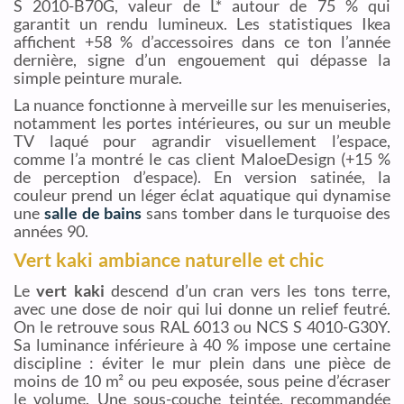
S 2010-B70G, valeur de L* autour de 75 % qui
garantit un rendu lumineux. Les statistiques Ikea
affichent +58 % d’accessoires dans ce ton l’année
dernière, signe d’un engouement qui dépasse la
simple peinture murale.
La nuance fonctionne à merveille sur les menuiseries,
notamment les portes intérieures, ou sur un meuble
TV laqué pour agrandir visuellement l’espace,
comme l’a montré le cas client MaloeDesign (+15 %
de perception d’espace). En version satinée, la
couleur prend un léger éclat aquatique qui dynamise
une
salle de bains
sans tomber dans le turquoise des
années 90.
Vert kaki ambiance naturelle et chic
Le
vert kaki
descend d’un cran vers les tons terre,
avec une dose de noir qui lui donne un relief feutré.
On le retrouve sous RAL 6013 ou NCS S 4010-G30Y.
Sa luminance inférieure à 40 % impose une certaine
discipline : éviter le mur plein dans une pièce de
moins de 10 m² ou peu exposée, sous peine d’écraser
le volume. Une sous-couche teintée, recommandée