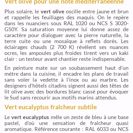
Vert olive pour une note méditerranéenne
Plus solaire, le
vert olive
oscille entre jaune et brun
et rappelle les feuillages des maquis. On le repère
dans les nuanciers sous RAL 1020 ou NCS S 3020-
G50Y. Sa saturation moyenne lui donne assez de
caractère pour dialoguer avec la pierre naturelle, la
terre cuite ou une mosaïque à reflets dorés. Les
éclairages chauds (2 700 K) révèlent ses nuances
ocres, les ampoules plus froides tirent vers un kaki
clair : un testeur avant chantier reste indispensable.
En peinture mate sur un soubassement haut d’un
mètre dans la cuisine, il encadre les plans de travail
sans voler la vedette à l’inox ou au marbre. Les
designers d’hôtels citadins signent aussi des têtes de
lit olive avec des bordures blanc cassé pour évoquer
le Sud sans recourir aux motifs marins attendus.
Vert eucalyptus fraîcheur subtile
Le
vert eucalyptus
mêle un zeste de bleu à une base
pastel, d’où une sensation de fraîcheur quasi
aromatique. Référence courante : RAL 6033 ou NCS