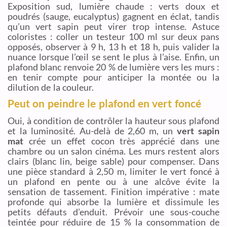
Exposition sud, lumière chaude : verts doux et
poudrés (sauge, eucalyptus) gagnent en éclat, tandis
qu’un vert sapin peut virer trop intense. Astuce
coloristes : coller un testeur 100 ml sur deux pans
opposés, observer à 9 h, 13 h et 18 h, puis valider la
nuance lorsque l’œil se sent le plus à l’aise. Enfin, un
plafond blanc renvoie 20 % de lumière vers les murs :
en tenir compte pour anticiper la montée ou la
dilution de la couleur.
Peut on peindre le plafond en vert foncé
Oui, à condition de contrôler la hauteur sous plafond
et la luminosité. Au-delà de 2,60 m, un
vert sapin
mat
crée un effet cocon très apprécié dans une
chambre ou un salon cinéma. Les murs restent alors
clairs (blanc lin, beige sable) pour compenser. Dans
une pièce standard à 2,50 m, limiter le vert foncé à
un plafond en pente ou à une alcôve évite la
sensation de tassement. Finition impérative : mate
profonde qui absorbe la lumière et dissimule les
petits défauts d’enduit. Prévoir une sous-couche
teintée pour réduire de 15 % la consommation de