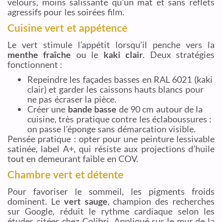
velours, moins salissante qu’un mat et sans reflets
agressifs pour les soirées film.
Cuisine vert et appétence
Le vert stimule l’appétit lorsqu’il penche vers la
menthe fraîche
ou le
kaki clair
. Deux stratégies
fonctionnent :
Repeindre les façades basses en RAL 6021 (kaki
clair) et garder les caissons hauts blancs pour
ne pas écraser la pièce.
Créer une
bande basse
de 90 cm autour de la
cuisine, très pratique contre les éclaboussures :
on passe l’éponge sans démarcation visible.
Pensée pratique : opter pour une peinture lessivable
satinée, label A+, qui résiste aux projections d’huile
tout en demeurant faible en COV.
Chambre vert et détente
Pour favoriser le sommeil, les pigments froids
dominent. Le
vert sauge
, champion des recherches
sur Google, réduit le rythme cardiaque selon les
études citées chez Colibri. Appliqué sur le mur de la