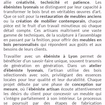
allie
créativité
,
technicité
et
patience
. Les
ébénistes lyonnais
se distinguent par leur capacité à
transformer le bois brut en véritables œuvres d’art.
Que ce soit pour la
restauration de meubles anciens
ou la
création de mobilier contemporain
, chaque
pièce est le fruit d’un travail minutieux où chaque
détail compte. Ces artisans maîtrisent une vaste
gamme de techniques, de la sculpture à l’assemblage
en passant par la finition, pour offrir des
meubles en
bois personnalisés
qui répondent aux goûts et aux
besoins de leurs clients.
Travailler avec un
ébéniste à Lyon
permet de
bénéficier d’un savoir-faire unique, souvent transmis
de génération en génération. Dans un
atelier
d’ébéniste lyonnais
, l’artisan utilise des bois
sélectionnés avec soin, privilégiant des essences
locales pour leur qualité et leur durabilité. Chaque
projet débute par une phase de
conception sur
mesure
, où l’
ébéniste artisan
écoute attentivement
les désirs du client pour concevoir un meuble qui
s’intègre parfaitement à son intérieur. Le processus
se poursuit par des étapes de fabrication