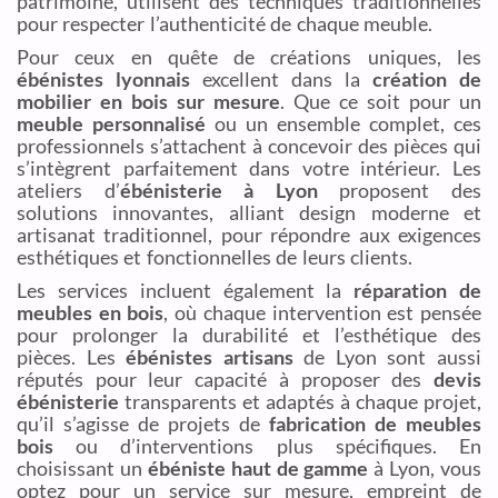
patrimoine, utilisent des techniques traditionnelles
pour respecter l’authenticité de chaque meuble.
Pour ceux en quête de créations uniques, les
ébénistes lyonnais
excellent dans la
création de
mobilier en bois sur mesure
. Que ce soit pour un
meuble personnalisé
ou un ensemble complet, ces
professionnels s’attachent à concevoir des pièces qui
s’intègrent parfaitement dans votre intérieur. Les
ateliers d’
ébénisterie à Lyon
proposent des
solutions innovantes, alliant design moderne et
artisanat traditionnel, pour répondre aux exigences
esthétiques et fonctionnelles de leurs clients.
Les services incluent également la
réparation de
meubles en bois
, où chaque intervention est pensée
pour prolonger la durabilité et l’esthétique des
pièces. Les
ébénistes artisans
de Lyon sont aussi
réputés pour leur capacité à proposer des
devis
ébénisterie
transparents et adaptés à chaque projet,
qu’il s’agisse de projets de
fabrication de meubles
bois
ou d’interventions plus spécifiques. En
choisissant un
ébéniste haut de gamme
à Lyon, vous
optez pour un service sur mesure, empreint de