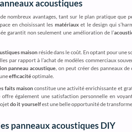
panneaux acoustiques
de nombreux avantages, tant sur le plan pratique que pe
pace en choisissant les
matériaux
et le design qui s’ha
sée garantit non seulement une amélioration de l’
acoust
ustiques maison
réside dans le coût. En optant pour une s
ielles par rapport à l’achat de modèles commerciaux souve
ation panneau acoustique
, on peut créer des panneaux de 
 une
efficacité
optimale.
s faits maison
constitue une activité enrichissante et gra
offre également une satisfaction personnelle en voyant 
rojet
do it yourself
est une belle opportunité de transforme
des panneaux acoustiques DIY