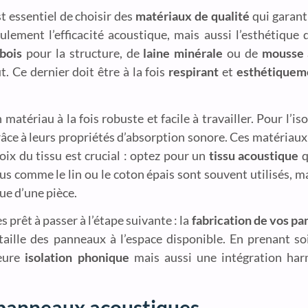
est essentiel de choisir des
matériaux de qualité
qui garan
lement l’efficacité acoustique, mais aussi l’esthétique
bois
pour la structure, de
laine minérale
ou de
mousse 
. Ce dernier doit être à la fois
respirant
et
esthétiqueme
matériau à la fois robuste et facile à travailler. Pour l’is
âce à leurs propriétés d’absorption sonore. Ces matériaux s
oix du tissu est crucial : optez pour un
tissu acoustique
q
s comme le lin ou le coton épais sont souvent utilisés, ma
ue d’une pièce.
prêt à passer à l’étape suivante : la
fabrication de vos p
taille des panneaux à l’espace disponible. En prenant so
leure
isolation phonique
mais aussi une intégration ha
s panneaux acoustiques