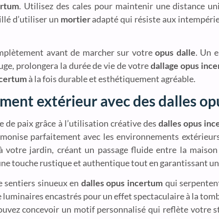
ertum
. Utilisez des cales pour maintenir une distance u
llé d’utiliser un
mortier
adapté qui résiste aux intempérie
complètement avant de marcher sur votre
opus dalle
. Un e
fuge, prolongera la durée de vie de votre
dallage opus inc
ncertum
à la fois durable et esthétiquement agréable.
ment extérieur avec des dalles op
 de paix grâce à l’utilisation créative des
dalles opus in
harmonise parfaitement avec les environnements extérieu
votre jardin, créant un passage fluide entre la maison
ne touche rustique et authentique tout en garantissant une
e sentiers sinueux en
dalles opus incertum
qui serpentent
luminaires encastrés pour un effet spectaculaire à la tombé
ouvez concevoir un motif personnalisé qui reflète votre sty