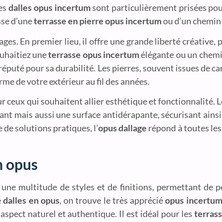
Les
dalles opus incertum
sont particulièrement prisées pour
isse d’une
terrasse en pierre opus incertum
ou d’un chemin 
s. En premier lieu, il offre une grande liberté créative,
ouhaitiez une
terrasse opus incertum
élégante ou un chemin
 réputé pour sa durabilité. Les pierres, souvent issues de ca
rme de votre extérieur au fil des années.
r ceux qui souhaitent allier esthétique et fonctionnalité. L
ant mais aussi une surface antidérapante, sécurisant ainsi 
de solutions pratiques, l’
opus dallage
répond à toutes les
n opus
 une multitude de styles et de finitions, permettant de 
e
dalles en opus
, on trouve le très apprécié
opus incertu
 aspect naturel et authentique. Il est idéal pour les
terras