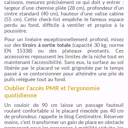
caissons, mesurez précisément ce qui doit y entrer :
largeur d’une chemise pliée (28 cm), profondeur d’un
cintre standard (40 cm), hauteur d’une valise cabine
(55 cm). Cette check-list empêche le fameux espace
perdu au fond, difficile à ventiler et propice à la
poussière.
Pour un linéaire exceptionnellement profond, misez
sur des
tiroirs à sortie totale
(capacité 30 kg, norme
EN 15338) ou des plateaux pivotants. Ces
accessoires repoussent les limites de la niche tout en
maintenant l’accessibilité. Sans eux, la surface au sol
libérée par le placard se voit grignotée par le temps
passé à se contorsionner pour atteindre une pile de
pulls reléguée tout au fond.
Oublier l’accès PMR et l’ergonomie
quotidienne
Un couloir de 90 cm laisse un passage fauteuil
roulant confortable si le placard n’excède pas 40 cm
de profondeur, rappelle le blog Centimètre. Réserver
moins, c’est transformer un gain de place en obstacle
permanent pour les personnes à mobilité réduite, les