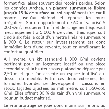
format fixe laisse souvent des recoins perdus. Selon
les données Archea, un
placard sur-mesure libère
jusqu’à 15 % de surface au sol
supplémentaire, car il
monte jusqu’au plafond et épouse les murs
irréguliers. Sur un appartement de 60 m² valorisé 5
000 €/m², récupérer 1 m² net de rangement équivaut
mécaniquement à 5 000 € de valeur théorique, soit
cinq à six fois le coût d’un mètre linéaire sur-mesure
à 900 €. Le retour sur investissement est donc
immédiat lors d’une revente, tout en améliorant le
confort au quotidien.
À l’inverse, un kit standard à 300 €/ml devient
pertinent pour un logement locatif ou une pièce
secondaire, si la hauteur sous plafond ne dépasse pas
2,50 m et que l’on accepte un espace inutilisé au-
dessus du meuble. Entre ces deux extrêmes, les
formules hybrides se développent : caissons en
stock, façades ajustées au millimètre, soit 550-650
€/ml. Elles offrent 80 % du gain d’un vrai sur-mesure
pour un budget maîtrisé.
Le vrai arbitrage se joue donc moins sur le prix au