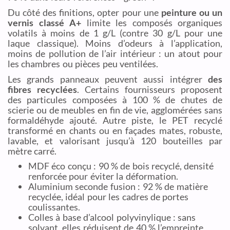
Du côté des finitions, opter pour une
peinture ou un
vernis classé A+
limite les composés organiques
volatils à moins de 1 g/L (contre 30 g/L pour une
laque classique). Moins d’odeurs à l’application,
moins de pollution de l’air intérieur : un atout pour
les chambres ou pièces peu ventilées.
Les grands panneaux peuvent aussi intégrer
des
fibres recyclées
. Certains fournisseurs proposent
des particules composées à 100 % de chutes de
scierie ou de meubles en fin de vie, agglomérées sans
formaldéhyde ajouté. Autre piste, le PET recyclé
transformé en chants ou en façades mates, robuste,
lavable, et valorisant jusqu’à 120 bouteilles par
mètre carré.
MDF éco conçu : 90 % de bois recyclé, densité
renforcée pour éviter la déformation.
Aluminium seconde fusion : 92 % de matière
recyclée, idéal pour les cadres de portes
coulissantes.
Colles à base d’alcool polyvinylique : sans
solvant, elles réduisent de 40 % l’empreinte