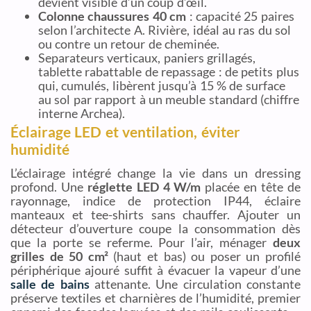
devient visible d’un coup d’œil.
Colonne chaussures 40 cm
: capacité 25 paires
selon l’architecte A. Rivière, idéal au ras du sol
ou contre un retour de cheminée.
Separateurs verticaux, paniers grillagés,
tablette rabattable de repassage : de petits plus
qui, cumulés, libèrent jusqu’à 15 % de surface
au sol par rapport à un meuble standard (chiffre
interne Archea).
Éclairage LED et ventilation, éviter
humidité
L’éclairage intégré change la vie dans un dressing
profond. Une
réglette LED 4 W/m
placée en tête de
rayonnage, indice de protection IP44, éclaire
manteaux et tee-shirts sans chauffer. Ajouter un
détecteur d’ouverture coupe la consommation dès
que la porte se referme. Pour l’air, ménager
deux
grilles de 50 cm²
(haut et bas) ou poser un profilé
périphérique ajouré suffit à évacuer la vapeur d’une
salle de bains
attenante. Une circulation constante
préserve textiles et charnières de l’humidité, premier