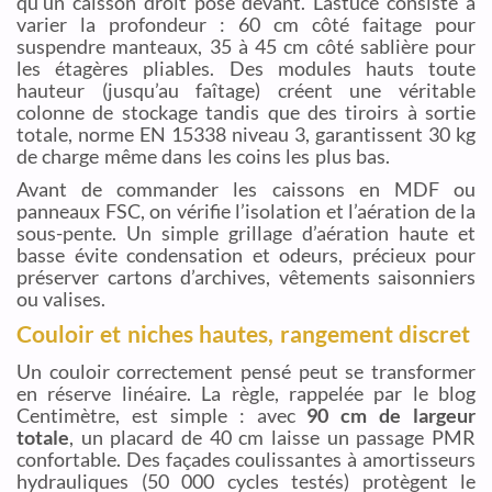
qu’un caisson droit posé devant. L’astuce consiste à
varier la profondeur : 60 cm côté faitage pour
suspendre manteaux, 35 à 45 cm côté sablière pour
les étagères pliables. Des modules hauts toute
hauteur (jusqu’au faîtage) créent une véritable
colonne de stockage tandis que des tiroirs à sortie
totale, norme EN 15338 niveau 3, garantissent 30 kg
de charge même dans les coins les plus bas.
Avant de commander les caissons en MDF ou
panneaux FSC, on vérifie l’isolation et l’aération de la
sous-pente. Un simple grillage d’aération haute et
basse évite condensation et odeurs, précieux pour
préserver cartons d’archives, vêtements saisonniers
ou valises.
Couloir et niches hautes, rangement discret
Un couloir correctement pensé peut se transformer
en réserve linéaire. La règle, rappelée par le blog
Centimètre, est simple : avec
90 cm de largeur
totale
, un placard de 40 cm laisse un passage PMR
confortable. Des façades coulissantes à amortisseurs
hydrauliques (50 000 cycles testés) protègent le