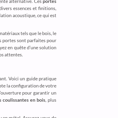
ente alternative. Ces
portes
ivers essences et finitions,
lation acoustique, ce qui est
tériaux tels que le bois, le
s portes sont parfaites pour
yez en quête d’une solution
os attentes.
ant. Voici un guide pratique
pte la configuration de votre
’ouverture pour garantir un
s coulissantes en bois
, plus
 en métal. Assurez-vous de