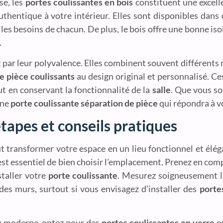
se, les
portes coulissantes en bois
constituent une excell
thentique à votre intérieur. Elles sont disponibles dans d
les besoins de chacun. De plus, le bois offre une bonne iso
.
ar leur polyvalence. Elles combinent souvent différents ma
e pièce coulissants
au design original et personnalisé. Ce
ut en conservant la fonctionnalité de la
salle
. Que vous so
une
porte coulissante séparation de pièce
qui répondra à v
étapes et conseils pratiques
 transformer votre espace en un lieu fonctionnel et élég
 est essentiel de bien choisir l’emplacement. Prenez en com
staller votre
porte coulissante
. Mesurez soigneusement l
é des murs, surtout si vous envisagez d’installer des
porte
ok moderne, optez pour des
portes coulissantes en verre
ou