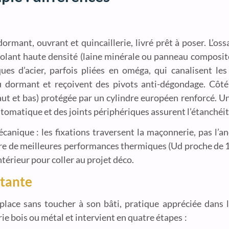
mant, ouvrant et quincaillerie, livré prêt à poser. L’oss
solant haute densité (laine minérale ou panneau composite
ques d’acier, parfois pliées en oméga, qui canalisent le
dormant et reçoivent des pivots anti-dégondage. Côté s
aut et bas) protégée par un cylindre européen renforcé. Un
automatique et des joints périphériques assurent l’étanchéit
nique : les fixations traversent la maçonnerie, pas l’anc
ffre de meilleures performances thermiques (Ud proche de 
térieur pour coller au projet déco.
stante
place sans toucher à son bâti, pratique appréciée dans l
rie bois ou métal et intervient en quatre étapes :