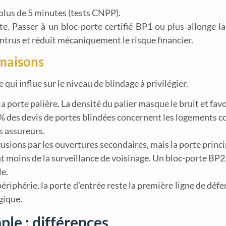
 plus de 5 minutes (tests CNPP).
 Passer à un bloc-porte certifié BP1 ou plus allonge la 
ntrus et réduit mécaniquement le risque financier.
 maisons
 qui influe sur le niveau de blindage à privilégier.
la porte palière. La densité du palier masque le bruit et favo
 des devis de portes blindées concernent les logements co
s assureurs.
usions par les ouvertures secondaires, mais la porte princip
nt moins de la surveillance de voisinage. Un bloc-porte BP2
le.
riphérie, la porte d’entrée reste la première ligne de défen
gique.
ple : différences