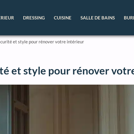
ÉRIEUR
DRESSING
CUISINE
SALLE DE BAINS
BUR
écurité et style pour rénover votre intérieur
té et style pour rénover votr