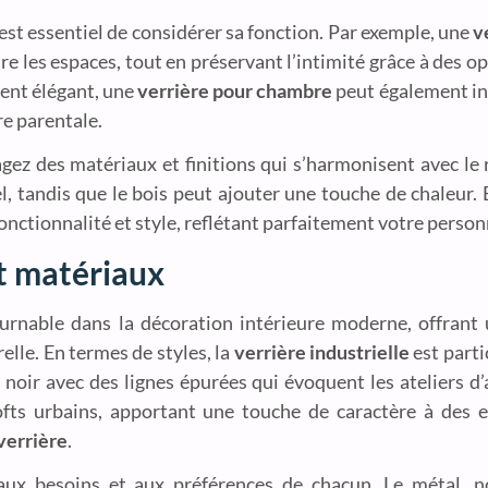
l est essentiel de considérer sa fonction. Par exemple, une
v
re les espaces, tout en préservant l’intimité grâce à des o
ent élégant, une
verrière pour chambre
peut également in
e parentale.
agez des matériaux et finitions qui s’harmonisent avec le r
el, tandis que le bois peut ajouter une touche de chaleur
fonctionnalité et style, reflétant parfaitement votre person
et matériaux
rnable dans la décoration intérieure moderne, offrant 
elle. En termes de styles, la
verrière industrielle
est parti
r noir avec des lignes épurées qui évoquent les ateliers d’
lofts urbains, apportant une touche de caractère à de
verrière
.
 aux besoins et aux préférences de chacun. Le métal, 