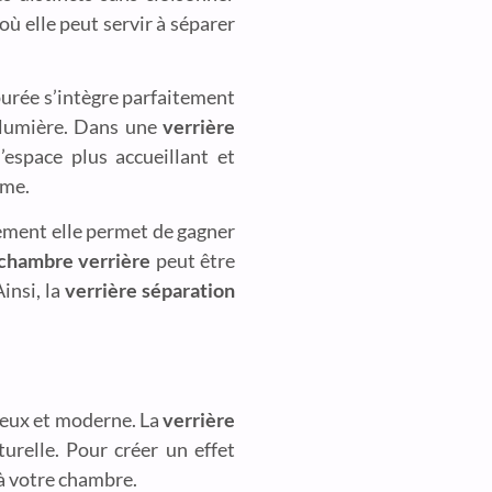
 où elle peut servir à séparer
purée s’intègre parfaitement
e lumière. Dans une
verrière
’espace plus accueillant et
ime.
lement elle permet de gagner
chambre verrière
peut être
insi, la
verrière séparation
neux et moderne. La
verrière
turelle. Pour créer un effet
 à votre chambre.