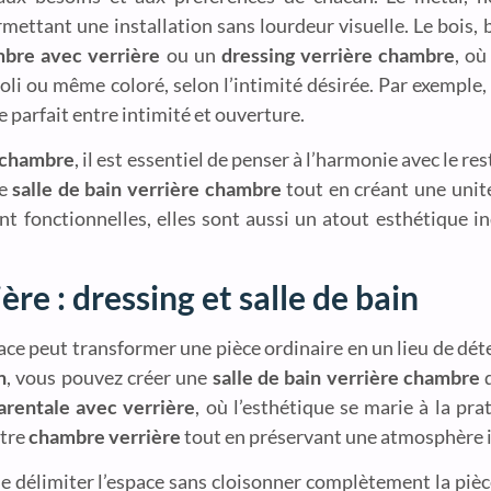
rmettant une installation sans lourdeur visuelle. Le bois, 
bre avec verrière
ou un
dressing verrière chambre
, où
poli ou même coloré, selon l’intimité désirée. Par exemple
e parfait entre intimité et ouverture.
e chambre
, il est essentiel de penser à l’harmonie avec le res
ce
salle de bain verrière chambre
tout en créant une unité 
t fonctionnelles, elles sont aussi un atout esthétique i
re : dressing et salle de bain
space peut transformer une pièce ordinaire en un lieu de dét
n
, vous pouvez créer une
salle de bain verrière chambre
q
arentale avec verrière
, où l’esthétique se marie à la prat
otre
chambre verrière
tout en préservant une atmosphère i
délimiter l’espace sans cloisonner complètement la pièce