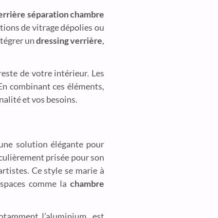
errière séparation chambre
ptions de vitrage dépolies ou
tégrer un
dressing verrière
,
este de votre intérieur. Les
. En combinant ces éléments,
nalité et vos besoins.
une solution élégante pour
culièrement prisée pour son
artistes. Ce style se marie à
s espaces comme la
chambre
notamment l’aluminium, est