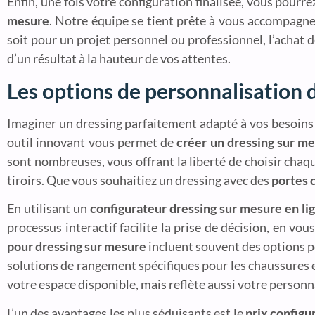
Enfin, une fois votre configuration finalisée, vous pourr
mesure
. Notre équipe se tient prête à vous accompagne
soit pour un projet personnel ou professionnel, l’achat 
d’un résultat à la hauteur de vos attentes.
Les options de personnalisation 
Imaginer un dressing parfaitement adapté à vos besoins
outil innovant vous permet de
créer un dressing sur m
sont nombreuses, vous offrant la liberté de choisir chaqu
tiroirs. Que vous souhaitiez un dressing avec des
portes 
En utilisant un
configurateur dressing sur mesure en li
processus interactif facilite la prise de décision, en v
pour dressing sur mesure
incluent souvent des options po
solutions de rangement spécifiques pour les chaussures 
votre espace disponible, mais reflète aussi votre personn
L’un des avantages les plus séduisants est le
prix configu