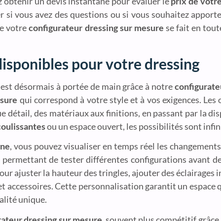
ez obtenir un devis instantané pour évaluer le
prix de votr
r si vous avez des questions ou si vous souhaitez apporte
de votre
configurateur dressing sur mesure
se fait en tout
disponibles pour votre dressing
 est désormais à portée de main grâce à notre
configurate
esure
qui correspond à votre style et à vos exigences. Les
e détail, des matériaux aux finitions, en passant par la di
coulissantes
ou un espace ouvert, les possibilités sont infin
gne
, vous pouvez visualiser en temps réel les changements
ous permettant de tester différentes configurations avant 
ur ajuster la hauteur des tringles, ajouter des éclairages
et accessoires. Cette personnalisation garantit un espac
alité unique.
rateur dressing sur mesure
, souvent plus compétitif grâce 