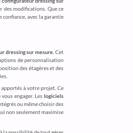
e configurateur dressing sur
r des modifications. Que ce
e confiance, avec la garantie
ur dressing sur mesure
. Cet
 options de personnalisation
sposition des étagères et des
ies.
 apportés à votre projet. Ce
de vous engager. Les
logiciels
 intégrés ou même choisir des
e qui non seulement maximise
à la possibilité de tout gérer