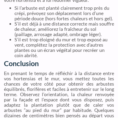
votre hortensia et à lui redonner vigueur.
Si l’arbuste est planté clairement trop près du
crépi, prévoyez son déplacement lors d’une
période douce (hors fortes chaleurs et hors gel).
S’il est déjà à une distance correcte mais souffre
de chaleur, améliorez la fraîcheur du sol
(paillage, arrosage adapté, ombrage léger).
S’il est trop éloigné du mur et trop exposé au
vent, complétez la protection avec d’autres
plantes ou un écran végétal pour recréer un
coin abrité.
Conclusion
En prenant le temps de réfléchir à la distance entre
vos hortensias et le mur, vous mettez toutes les
chances de votre côté pour obtenir des arbustes
équilibrés, florifères et faciles à entretenir sur le long
terme. Observez l’orientation, la chaleur renvoyée
par la façade et l’espace dont vous disposez, puis
adaptez la plantation plutôt que de caler vos
arbustes “au pied du mur” par habitude. Quelques
dizaines de centimètres bien pensés au départ vous