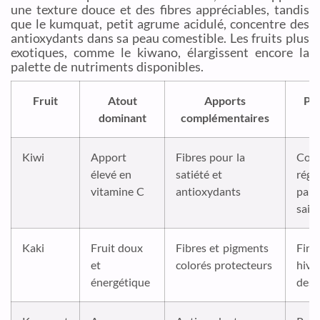
une texture douce et des fibres appréciables, tandis
que le kumquat, petit agrume acidulé, concentre des
antioxydants dans sa peau comestible. Les fruits plus
exotiques, comme le kiwano, élargissent encore la
palette de nutriments disponibles.
Fruit
Atout
Apports
Pér
dominant
complémentaires
Kiwi
Apport
Fibres pour la
Con
élevé en
satiété et
régul
vitamine C
antioxydants
part
sais
Kaki
Fruit doux
Fibres et pigments
Fin 
et
colorés protecteurs
hive
énergétique
des 