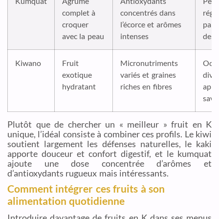
Kumquat
Agrume
Antioxydants
Peti
complet à
concentrés dans
régu
croquer
l’écorce et arômes
parf
avec la peau
intenses
dess
Kiwano
Fruit
Micronutriments
Occa
exotique
variés et graines
diver
hydratant
riches en fibres
appo
save
Plutôt que de chercher un « meilleur » fruit en K
unique, l’idéal consiste à combiner ces profils. Le kiwi
soutient largement les défenses naturelles, le kaki
apporte douceur et confort digestif, et le kumquat
ajoute une dose concentrée d’arômes et
d’antioxydants rugueux mais intéressants.
Comment intégrer ces fruits à son
alimentation quotidienne
Introduire davantage de fruits en K dans ses menus