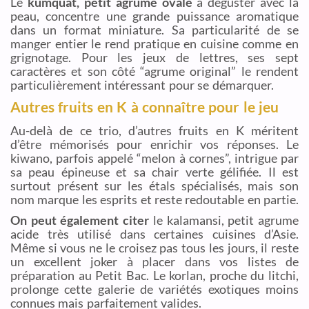
Le
kumquat, petit agrume ovale
à déguster avec la
peau, concentre une grande puissance aromatique
dans un format miniature. Sa particularité de se
manger entier le rend pratique en cuisine comme en
grignotage. Pour les jeux de lettres, ses sept
caractères et son côté “agrume original” le rendent
particulièrement intéressant pour se démarquer.
Autres fruits en K à connaître pour le jeu
Au-delà de ce trio, d’autres fruits en K méritent
d’être mémorisés pour enrichir vos réponses. Le
kiwano, parfois appelé “melon à cornes”, intrigue par
sa peau épineuse et sa chair verte gélifiée. Il est
surtout présent sur les étals spécialisés, mais son
nom marque les esprits et reste redoutable en partie.
On peut également citer
le kalamansi, petit agrume
acide très utilisé dans certaines cuisines d’Asie.
Même si vous ne le croisez pas tous les jours, il reste
un excellent joker à placer dans vos listes de
préparation au Petit Bac. Le korlan, proche du litchi,
prolonge cette galerie de variétés exotiques moins
connues mais parfaitement valides.