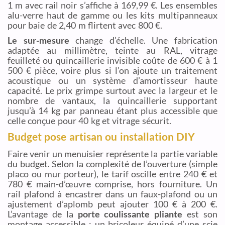
1 m avec rail noir s’affiche à 169,99 €. Les ensembles
alu-verre haut de gamme ou les kits multipanneaux
pour baie de 2,40 m flirtent avec 800 €.
Le sur-mesure
change d’échelle. Une fabrication
adaptée au millimètre, teinte au RAL, vitrage
feuilleté ou quincaillerie invisible coûte de 600 € à 1
500 € pièce, voire plus si l’on ajoute un traitement
acoustique ou un système d’amortisseur haute
capacité. Le prix grimpe surtout avec la largeur et le
nombre de vantaux, la quincaillerie supportant
jusqu’à 14 kg par panneau étant plus accessible que
celle conçue pour 40 kg et vitrage sécurit.
Budget pose artisan ou installation DIY
Faire venir un menuisier représente la partie variable
du budget. Selon la complexité de l’ouverture (simple
placo ou mur porteur), le tarif oscille entre 240 € et
780 € main-d’œuvre comprise, hors fourniture. Un
rail plafond à encastrer dans un faux-plafond ou un
ajustement d’aplomb peut ajouter 100 € à 200 €.
L’avantage de la
porte coulissante pliante
est son
montage accessible : un bricoleur équipé d’une scie