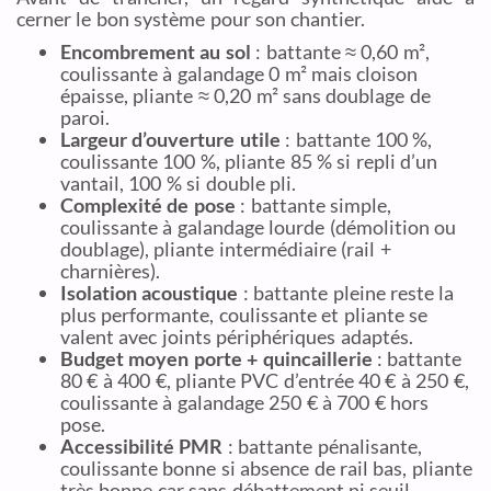
cerner le bon système pour son chantier.
Encombrement au sol
: battante ≈ 0,60 m²,
coulissante à galandage 0 m² mais cloison
épaisse, pliante ≈ 0,20 m² sans doublage de
paroi.
Largeur d’ouverture utile
: battante 100 %,
coulissante 100 %, pliante 85 % si repli d’un
vantail, 100 % si double pli.
Complexité de pose
: battante simple,
coulissante à galandage lourde (démolition ou
doublage), pliante intermédiaire (rail +
charnières).
Isolation acoustique
: battante pleine reste la
plus performante, coulissante et pliante se
valent avec joints périphériques adaptés.
Budget moyen porte + quincaillerie
: battante
80 € à 400 €, pliante PVC d’entrée 40 € à 250 €,
coulissante à galandage 250 € à 700 € hors
pose.
Accessibilité PMR
: battante pénalisante,
coulissante bonne si absence de rail bas, pliante
très bonne car sans débattement ni seuil.