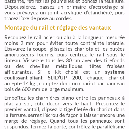
battante, retirez les paumelles et poncez la feuillure.
Dépoussiérez, passez un primaire d’accrochage si
vous prévoyez un joint acrylique d’étanchéité, puis
tracez l’axe de pose au cordex.
Montage du rail et réglage des vantaux
Recoupez le rail acier ou alu à la longueur mesurée
moins 2 mm pour éviter toute contrainte latérale.
Ébavurez la coupe, glissez les chariots et les butées
amortisseurs fournis, puis centrez le rail sous le
linteau. Vissez-le tous les 30 cm avec des tirefonds
ou des chevilles métalliques, têtes fraisées
affleurantes. Si le kit choisi est un
système
coulissant-pliant SLID’UP 200
, chaque chariot
accepte 14 kg ; comptez donc un chariot par panneau
bois de 600 mm de large maximum.
Emboîtez les charnières piano entre les panneaux à
plat au sol, côté décor vers le haut. Présentez le
premier vantail, clipsez la tige filetée du chariot dans
la ferrure, serrez l’écrou de façon à laisser encore une
marge de réglage. Quand tous les panneaux sont
suspendus, fermez la porte, contrôlez le parallélisme