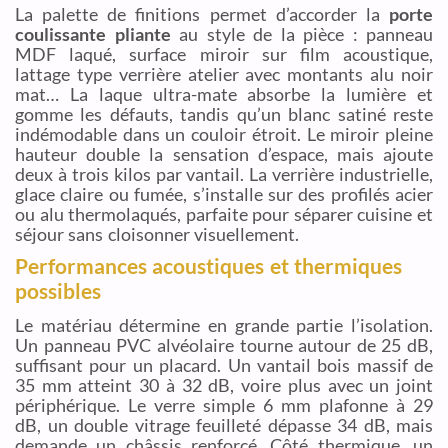
La palette de finitions permet d’accorder la
porte
coulissante pliante
au style de la pièce : panneau
MDF laqué, surface miroir sur film acoustique,
lattage type verrière atelier avec montants alu noir
mat… La laque ultra-mate absorbe la lumière et
gomme les défauts, tandis qu’un blanc satiné reste
indémodable dans un couloir étroit. Le miroir pleine
hauteur double la sensation d’espace, mais ajoute
deux à trois kilos par vantail. La verrière industrielle,
glace claire ou fumée, s’installe sur des profilés acier
ou alu thermolaqués, parfaite pour séparer cuisine et
séjour sans cloisonner visuellement.
Performances acoustiques et thermiques
possibles
Le matériau détermine en grande partie l’isolation.
Un panneau PVC alvéolaire tourne autour de 25 dB,
suffisant pour un placard. Un vantail bois massif de
35 mm atteint 30 à 32 dB, voire plus avec un joint
périphérique. Le verre simple 6 mm plafonne à 29
dB, un double vitrage feuilleté dépasse 34 dB, mais
demande un châssis renforcé. Côté thermique, un