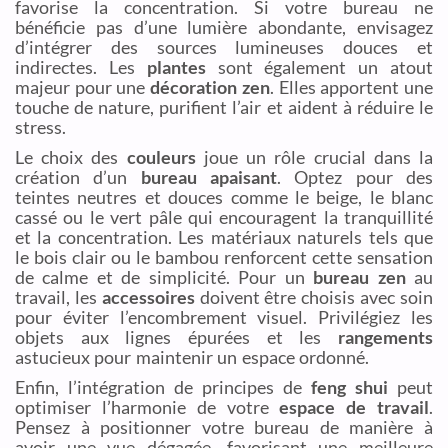
favorise la concentration. Si votre bureau ne
bénéficie pas d’une lumière abondante, envisagez
d’intégrer des sources lumineuses douces et
indirectes. Les
plantes
sont également un atout
majeur pour une
décoration zen
. Elles apportent une
touche de nature, purifient l’air et aident à réduire le
stress.
Le choix des
couleurs
joue un rôle crucial dans la
création d’un
bureau apaisant
. Optez pour des
teintes neutres et douces comme le beige, le blanc
cassé ou le vert pâle qui encouragent la tranquillité
et la concentration. Les matériaux naturels tels que
le bois clair ou le bambou renforcent cette sensation
de calme et de simplicité. Pour un
bureau zen
au
travail, les
accessoires
doivent être choisis avec soin
pour éviter l’encombrement visuel. Privilégiez les
objets aux lignes épurées et les
rangements
astucieux pour maintenir un espace ordonné.
Enfin, l’intégration de principes de
feng shui
peut
optimiser l’harmonie de votre
espace de travail
.
Pensez à positionner votre bureau de manière à
avoir une vue dégagée, favorisant une meilleure