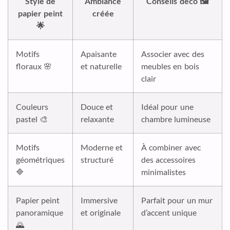
Style de
Ambiance
Conseils déco 🖼️
papier peint
créée
🌟
Motifs
Apaisante
Associer avec des
floraux 🌸
et naturelle
meubles en bois
clair
Couleurs
Douce et
Idéal pour une
pastel 🎨
relaxante
chambre lumineuse
Motifs
Moderne et
À combiner avec
géométriques
structuré
des accessoires
🔷
minimalistes
Papier peint
Immersive
Parfait pour un mur
panoramique
et originale
d’accent unique
🌄