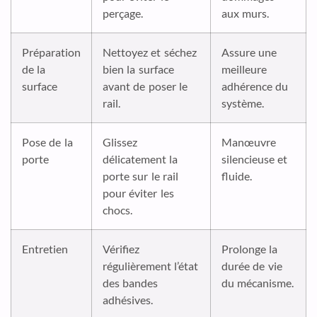
perçage.
aux murs.
Préparation
Nettoyez et séchez
Assure une
de la
bien la surface
meilleure
surface
avant de poser le
adhérence du
rail.
système.
Pose de la
Glissez
Manœuvre
porte
délicatement la
silencieuse et
porte sur le rail
fluide.
pour éviter les
chocs.
Entretien
Vérifiez
Prolonge la
régulièrement l’état
durée de vie
des bandes
du mécanisme.
adhésives.