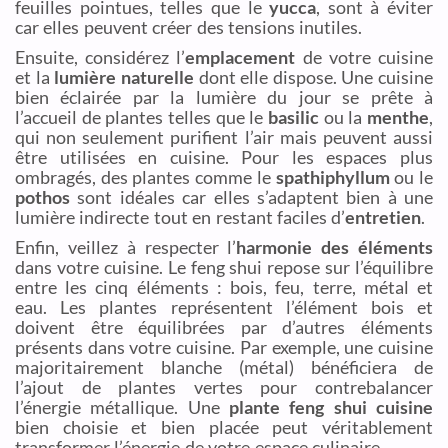
feuilles pointues, telles que le
yucca
, sont à éviter
car elles peuvent créer des tensions inutiles.
Ensuite, considérez l’
emplacement
de votre cuisine
et la
lumière naturelle
dont elle dispose. Une cuisine
bien éclairée par la lumière du jour se prête à
l’accueil de plantes telles que le
basilic
ou la
menthe
,
qui non seulement purifient l’air mais peuvent aussi
être utilisées en cuisine. Pour les espaces plus
ombragés, des plantes comme le
spathiphyllum
ou le
pothos
sont idéales car elles s’adaptent bien à une
lumière indirecte tout en restant faciles d’
entretien
.
Enfin, veillez à respecter l’
harmonie des éléments
dans votre cuisine. Le feng shui repose sur l’équilibre
entre les cinq éléments : bois, feu, terre, métal et
eau. Les plantes représentent l’élément bois et
doivent être équilibrées par d’autres éléments
présents dans votre cuisine. Par exemple, une cuisine
majoritairement blanche (métal) bénéficiera de
l’ajout de plantes vertes pour contrebalancer
l’énergie métallique. Une
plante feng shui cuisine
bien choisie et bien placée peut véritablement
transformer l’énergie de votre espace culinaire.