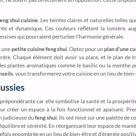
eng shui cuisine
. Les teintes claires et naturelles telles qu
te et dynamique. Ces couleurs reflètent la lumière, au
gressives qui pourraient perturber l’harmonie générale.
ns une
petite cuisine feng shui
. Optez pour un
plan d’une cu
rdre. Chaque élément doit avoir sa place, et le plan de t
ez des plantes aromatiques comme le basilic ou la menthe 
nseils
, vous transformerez votre cuisine en un lieu de bien-
éussies
e prépondérante car elle symbolise la santé et la prospéri
 créer un espace à la fois fonctionnel et apaisant. Pren
on judicieuse du
feng shui
. Ils ont misé sur une palette de c
équilibre et sérénité. En réorganisant leur espace de maniè
refois encombrée en un lieu de bien-être et d’énergie positi