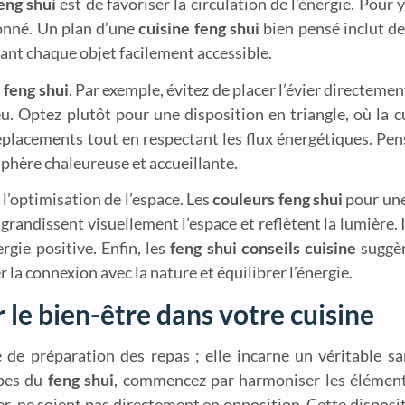
eng shui
est de favoriser la circulation de l’énergie. Pour y
onné. Un plan d’une
cuisine feng shui
bien pensé inclut d
dant chaque objet facilement accessible.
 feng shui
. Par exemple, évitez de placer l’évier directement
u. Optez plutôt pour une disposition en triangle, où la cu
s déplacements tout en respectant les flux énergétiques. Pen
phère chaleureuse et accueillante.
l’optimisation de l’espace. Les
couleurs feng shui
pour un
 agrandissent visuellement l’espace et reflètent la lumière.
rgie positive. Enfin, les
feng shui conseils cuisine
suggèr
 la connexion avec la nature et équilibrer l’énergie.
 le bien-être dans votre cuisine
de préparation des repas ; elle incarne un véritable sa
ipes du
feng shui
, commencez par harmoniser les éléments
évier, ne soient pas directement en opposition. Cette dispo