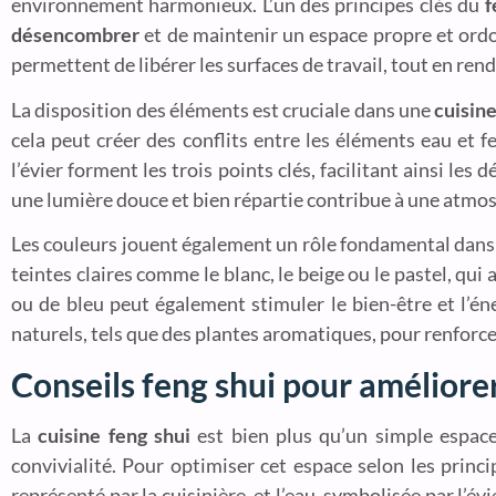
environnement harmonieux. L’un des principes clés du
f
désencombrer
et de maintenir un espace propre et ord
permettent de libérer les surfaces de travail, tout en ren
La disposition des éléments est cruciale dans une
cuisine
cela peut créer des conflits entre les éléments eau et fe
l’évier forment les trois points clés, facilitant ainsi le
une lumière douce et bien répartie contribue à une atmos
Les couleurs jouent également un rôle fondamental dans 
teintes claires comme le blanc, le beige ou le pastel, qui
ou de bleu peut également stimuler le bien-être et l’éne
naturels, tels que des plantes aromatiques, pour renforcer
Conseils feng shui pour améliorer
La
cuisine feng shui
est bien plus qu’un simple espace 
convivialité. Pour optimiser cet espace selon les princ
représenté par la cuisinière, et l’eau, symbolisée par l’