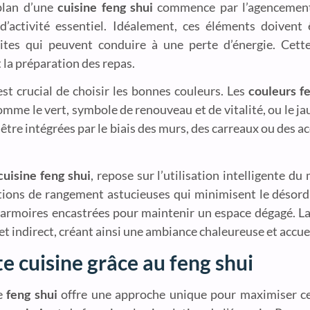
 plan d’une
cuisine feng shui
commence par l’agencement d
e d’activité essentiel. Idéalement, ces éléments doivent
oites qui peuvent conduire à une perte d’énergie. Cett
 la préparation des repas.
l est crucial de choisir les bonnes couleurs. Les
couleurs fe
omme le vert, symbole de renouveau et de vitalité, ou le ja
 être intégrées par le biais des murs, des carreaux ou des a
cuisine feng shui
, repose sur l’utilisation intelligente d
tions de rangement astucieuses qui minimisent le désor
 armoires encastrées pour maintenir un espace dégagé. La
 et indirect, créant ainsi une ambiance chaleureuse et accue
e cuisine grâce au feng shui
Le
feng shui
offre une approche unique pour maximiser ce