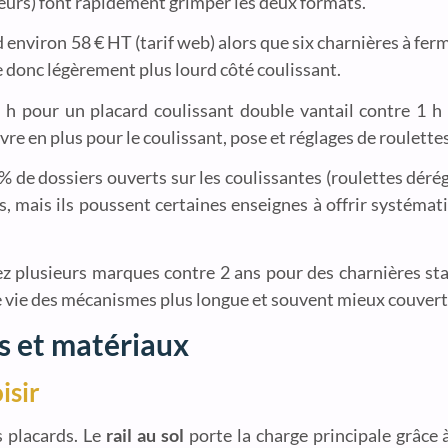
eurs) font rapidement grimper les deux formats.
nd environ 58 € HT (tarif web) alors que six charnières à fe
te donc légèrement plus lourd côté coulissant.
h pour un placard coulissant double vantail contre 1 h
e en plus pour le coulissant, pose et réglages de roulette
 de dossiers ouverts sur les coulissantes (roulettes déréglé
s, mais ils poussent certaines enseignes à offrir systéma
hez plusieurs marques contre 2 ans pour des charnières sta
de vie des mécanismes plus longue et souvent mieux couvert
ls et matériaux
isir
s placards. Le
rail au sol
porte la charge principale grâce à