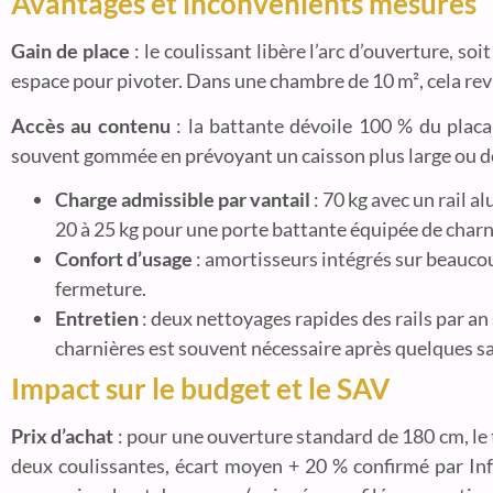
Avantages et inconvénients mesurés
Gain de place
: le coulissant libère l’arc d’ouverture, s
espace pour pivoter. Dans une chambre de 10 m², cela revie
Accès au contenu
: la battante dévoile 100 % du placa
souvent gommée en prévoyant un caisson plus large ou d
Charge admissible par vantail
: 70 kg avec un rail 
20 à 25 kg pour une porte battante équipée de charn
Confort d’usage
: amortisseurs intégrés sur beaucou
fermeture.
Entretien
: deux nettoyages rapides des rails par an
charnières est souvent nécessaire après quelques sa
Impact sur le budget et le SAV
Prix d’achat
: pour une ouverture standard de 180 cm, le
deux coulissantes, écart moyen + 20 % confirmé par Infob