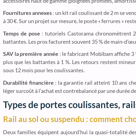
accessoires haut de gamme (poignées profilées, amortiss
Fournitures annexes
: un kit rail coulissant de 2 m se ve
à 30 €. Sur un projet sur mesure, le poste « ferrures » res
Temps de pose
: tutoriels Castorama chronomètrent 2 
battantes. Les pros facturent souvent 35 % de main-d’œuvr
SAV la première année
: le fabricant Mobibam affiche 3 %
plus que les battantes à 1 %. Les retours restent mineur
sous 12 mois pour les coulissantes.
Durabilité financière
: la garantie rail atteint 10 ans c
léger surcoût à l’achat est contrebalancé par une durée 
Types de portes coulissantes, rai
Rail au sol ou suspendu : comment cho
Deux familles équipent aujourd’hui la quasi-totalité de