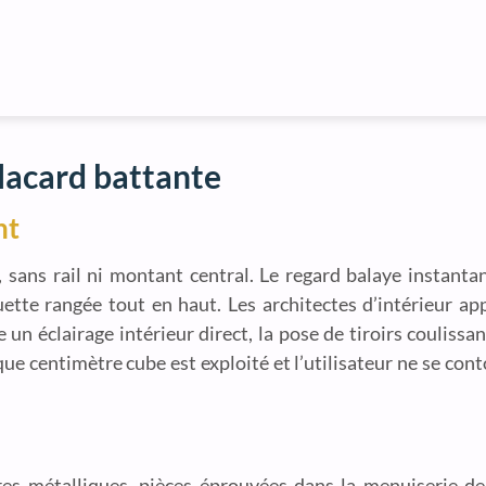
lacard battante
nt
 sans rail ni montant central. Le regard balaye instanta
tte rangée tout en haut. Les architectes d’intérieur app
e un éclairage intérieur direct, la pose de tiroirs couliss
que centimètre cube est exploité et l’utilisateur ne se con
res métalliques, pièces éprouvées dans la menuiserie de