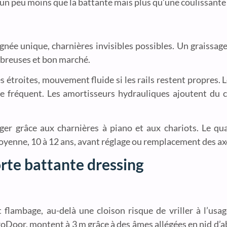
, un peu moins que la battante mais plus qu’une coulissante
gnée unique, charnières invisibles possibles. Un graissage 
mbreuses et bon marché.
 étroites, mouvement fluide si les rails restent propres. 
ge fréquent. Les amortisseurs hydrauliques ajoutent du 
er grâce aux charnières à piano et aux chariots. Le qua
oyenne, 10 à 12 ans, avant réglage ou remplacement des ax
orte battante dressing
 flambage, au-delà une cloison risque de vriller à l’usa
oDoor, montent à 3 m grâce à des âmes allégées en nid d’