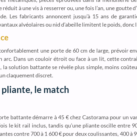
e réduit à une vis à resserrer ou, une fois l’an, une goutte d
e. Les fabricants annoncent jusqu’à 15 ans de garanti
ntaux alvéolaires ou nid d’abeille limitent le poids, donc l
ace
 confortablement une porte de 60 cm de large, prévoir 
 arc. Dans un couloir étroit ou face à un lit, cette contr
l, la solution battante se révèle plus simple, moins coûteu
un claquement discret.
 pliante, le match
porte battante démarre à 45 € chez Castorama pour un van
s le kit rail inclus, tandis qu’une pliante oscille entre 90
tantes contre 700 à 1 600 € pour deux coulissantes, 400 à 