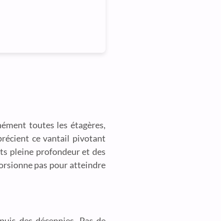
nément toutes les étagères,
récient ce vantail pivotant
ants pleine profondeur et des
torsionne pas pour atteindre
puis des décennies. Pas de