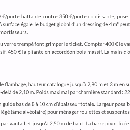
/porte battante contre 350 €/porte coulissante, pose n
À surface égale, le budget global d’un dressing de 4 m² pe
amortisseurs.
u verre trempé font grimper le ticket. Compter 400 € le va
sif, 450 € la pliante en accordéon bois massif. La main-d
e flambage, hauteur catalogue jusqu’à 2,80 m et 3 m en s
-delà de 2,10 m. Poids maximal par charnière standard : 22
un guide bas de 8 à 10 cm d’épaisseur totale. Largeur possi
légé (âme alvéolaire) pour ménager roulettes et suspentes
par vantail et jusqu’à 2,50 m de haut. La barre pivot fixée 