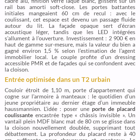
cadre alu, finition verre laqué blanc, glissent sur un
rail bas amorti soft-close. Les portes battantes
initiales mangeaient 60 cm de recul : avec le
coulissant, cet espace est devenu un passage fluide
autour du lit. La façade opaque sert d’écran
acoustique léger, tandis que les LED intégrées
s’allument à l’ouverture. Investissement : 2 900 € en
haut de gamme sur-mesure, mais la valeur du bien a
gagné environ 1,5 % selon l’estimation de l’agent
immobilier local. Le couple profite d’un dressing
accessible PMR et de façades qui se confondent avec
la cloison.
Entrée optimisée dans un T2 urbain
Couloir étroit de 1,10 m, porte d’appartement qui
cogne sur l’armoire à manteaux : le quotidien d’un
jeune propriétaire au dernier étage d’un immeuble
haussmannien. L’idée : poser une
porte de placard
coulissante
encastrée type « châssis invisible ». Un
vantail plein MDF blanc mat de 80 cm se glisse dans
la cloison nouvellement doublée, supprimant tout
débattement. La profondeur du placard reste à 40
cm, suffisante pour chaussures et manteaux. Le