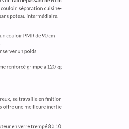
urs un
rail dépassant de 6 cm
couloir, séparation cuisine-
 sans poteau intermédiaire.
u un couloir PMR de 90 cm
.
onserver un poids
tème renforcé grimpe à 120 kg
eux, se travaille en finition
 offre une meilleure inertie
auteur en verre trempé 8 à 10