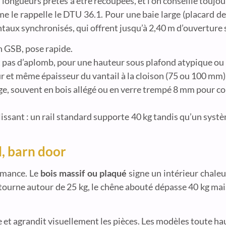
n longueurs prêtes à être recoupées, et l’on conseille toujo
 le rappelle le DTU 36.1. Pour une baie large (placard de 
ntaux synchronisés, qui offrent jusqu’à 2,40 m d’ouverture
n GSB, pose rapide.
st pas d’aplomb, pour une hauteur sous plafond atypique o
 et même épaisseur du vantail à la cloison (75 ou 100 mm)
rge, souvent en bois allégé ou en verre trempé 8 mm pour c
ulissant : un rail standard supporte 40 kg tandis qu’un sys
l, barn door
ormance. Le
bois massif ou plaqué
signe un intérieur chaleur
 tourne autour de 25 kg, le chêne abouté dépasse 40 kg mais
ère et agrandit visuellement les pièces. Les modèles toute h