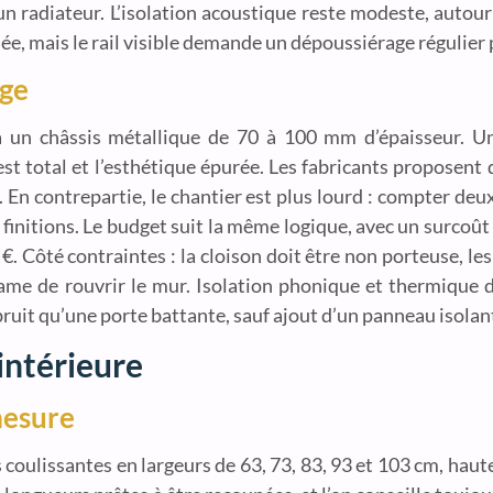
n radiateur. L’isolation acoustique reste modeste, auto
née, mais le rail visible demande un dépoussiérage régulier
age
à un châssis métallique de 70 à 100 mm d’épaisseur. Un
e est total et l’esthétique épurée. Les fabricants proposen
 En contrepartie, le chantier est plus lourd : compter deu
es finitions. Le budget suit la même logique, avec un surcoû
 Côté contraintes : la cloison doit être non porteuse, les
clame de rouvrir le mur. Isolation phonique et thermique
ruit qu’une porte battante, sauf ajout d’un panneau isolant
 intérieure
mesure
 coulissantes en largeurs de 63, 73, 83, 93 et 103 cm, haute