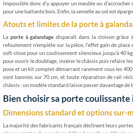
Impossible donc d’y appuyer un meuble ou d’accrocher u
pour une battante bois. Enfin, la semelle au sol est éparg
Atouts et limites de la porte à galand
La
porte à galandage
disparaît dans la cloison grâce 
refoulement n’empiète sur la pièce, l’effet gain de plac
soft-close pour un coulissement silencieux jusqu’à 40 kg.
pour ouvrir le doublage, insérer le châssis puis refaire l
pose et un kit complet démarrant rarement sous les 400 €.
sont bannies sur 70 cm, et toute réparation de rail ré
châssis : un modèle standard laisse passer davantage de b
Bien choisir sa porte coulissante
Dimensions standard et options sur-
La majorité des fabricants français déclinent leurs portes