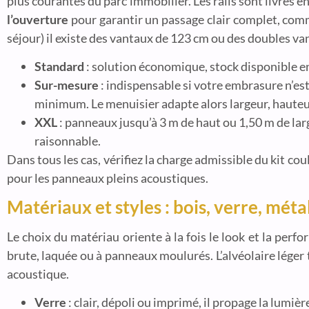
plus courantes du parc immobilier. Les rails sont livrés e
l’ouverture
pour garantir un passage clair complet, comme
séjour) il existe des vantaux de 123 cm ou des doubles va
Standard
: solution économique, stock disponible e
Sur-mesure
: indispensable si votre embrasure n’e
minimum. Le menuisier adapte alors largeur, hauteur
XXL
: panneaux jusqu’à 3 m de haut ou 1,50 m de la
raisonnable.
Dans tous les cas, vérifiez la charge admissible du kit co
pour les panneaux pleins acoustiques.
Matériaux et styles : bois, verre, méta
Le choix du matériau oriente à la fois le look et la perf
brute, laquée ou à panneaux moulurés. L’alvéolaire léger
acoustique.
Verre
: clair, dépoli ou imprimé, il propage la lumi