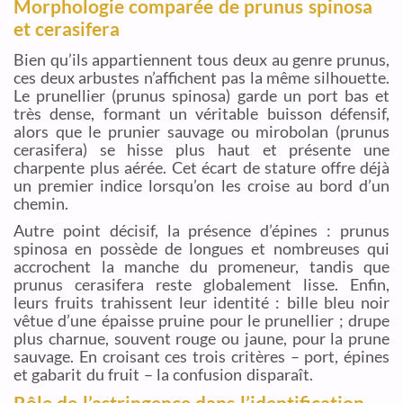
Morphologie comparée de prunus spinosa
et cerasifera
Bien qu’ils appartiennent tous deux au genre prunus,
ces deux arbustes n’affichent pas la même silhouette.
Le prunellier (prunus spinosa) garde un port bas et
très dense, formant un véritable buisson défensif,
alors que le prunier sauvage ou mirobolan (prunus
cerasifera) se hisse plus haut et présente une
charpente plus aérée. Cet écart de stature offre déjà
un premier indice lorsqu’on les croise au bord d’un
chemin.
Autre point décisif, la présence d’épines : prunus
spinosa en possède de longues et nombreuses qui
accrochent la manche du promeneur, tandis que
prunus cerasifera reste globalement lisse. Enfin,
leurs fruits trahissent leur identité : bille bleu noir
vêtue d’une épaisse pruine pour le prunellier ; drupe
plus charnue, souvent rouge ou jaune, pour la prune
sauvage. En croisant ces trois critères – port, épines
et gabarit du fruit – la confusion disparaît.
Rôle de l’astringence dans l’identification