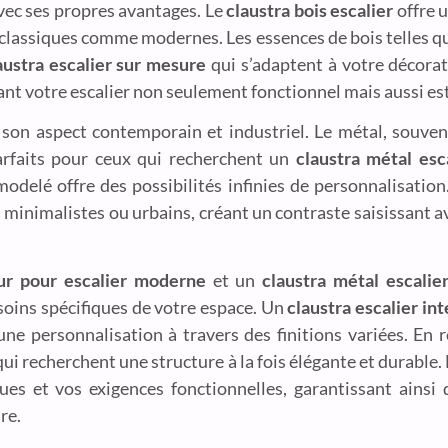
vec ses propres avantages. Le
claustra bois escalier
offre 
s classiques comme modernes. Les essences de bois telles q
austra escalier sur mesure
qui s’adaptent à votre décorat
dant votre escalier non seulement fonctionnel mais aussi e
son aspect contemporain et industriel. Le métal, souvent
arfaits pour ceux qui recherchent un
claustra métal esc
modelé offre des possibilités infinies de personnalisation
 minimalistes ou urbains, créant un contraste saisissant 
eur pour escalier moderne
et un
claustra métal escalie
soins spécifiques de votre espace. Un
claustra escalier in
ne personnalisation à travers des finitions variées. En r
i recherchent une structure à la fois élégante et durable. 
ues et vos exigences fonctionnelles, garantissant ainsi
re.