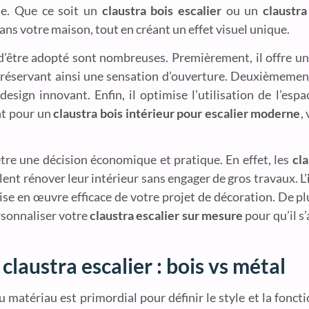
sme. Que ce soit un
claustra bois escalier
ou un
claustra
s votre maison, tout en créant un effet visuel unique.
d’être adopté sont nombreuses. Premièrement, il offre u
préservant ainsi une sensation d’ouverture. Deuxièmement,
design innovant. Enfin, il optimise l’utilisation de l’esp
nt pour un
claustra bois intérieur pour escalier moderne
,
re une décision économique et pratique. En effet, les
cla
ent rénover leur intérieur sans engager de gros travaux. L’
se en œuvre efficace de votre projet de décoration. De p
rsonnaliser votre
claustra escalier sur mesure
pour qu’il s
claustra escalier : bois vs métal
du matériau est primordial pour définir le style et la fonct