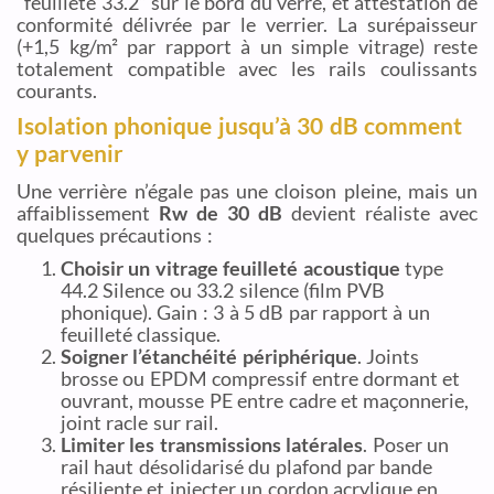
“feuilleté 33.2” sur le bord du verre, et attestation de
conformité délivrée par le verrier. La surépaisseur
(+1,5 kg/m² par rapport à un simple vitrage) reste
totalement compatible avec les rails coulissants
courants.
Isolation phonique jusqu’à 30 dB comment
y parvenir
Une verrière n’égale pas une cloison pleine, mais un
affaiblissement
Rw de 30 dB
devient réaliste avec
quelques précautions :
Choisir un vitrage feuilleté acoustique
type
44.2 Silence ou 33.2 silence (film PVB
phonique). Gain : 3 à 5 dB par rapport à un
feuilleté classique.
Soigner l’étanchéité périphérique
. Joints
brosse ou EPDM compressif entre dormant et
ouvrant, mousse PE entre cadre et maçonnerie,
joint racle sur rail.
Limiter les transmissions latérales
. Poser un
rail haut désolidarisé du plafond par bande
résiliente et injecter un cordon acrylique en