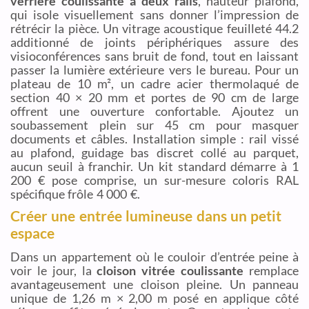
verrière coulissante à deux rails
, hauteur plafond,
qui isole visuellement sans donner l’impression de
rétrécir la pièce. Un vitrage acoustique feuilleté 44.2
additionné de joints périphériques assure des
visioconférences sans bruit de fond, tout en laissant
passer la lumière extérieure vers le bureau. Pour un
plateau de 10 m², un cadre acier thermolaqué de
section 40 × 20 mm et portes de 90 cm de large
offrent une ouverture confortable. Ajoutez un
soubassement plein sur 45 cm pour masquer
documents et câbles. Installation simple : rail vissé
au plafond, guidage bas discret collé au parquet,
aucun seuil à franchir. Un kit standard démarre à 1
200 € pose comprise, un sur-mesure coloris RAL
spécifique frôle 4 000 €.
Créer une entrée lumineuse dans un petit
espace
Dans un appartement où le couloir d’entrée peine à
voir le jour, la
cloison vitrée coulissante
remplace
avantageusement une cloison pleine. Un panneau
unique de 1,26 m × 2,00 m posé en applique côté