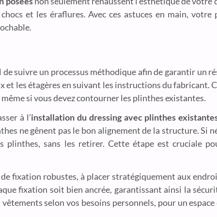
en posées
non seulement rehaussent l’esthétique de votre d
hocs et les éraflures. Avec ces astuces en main, votre 
rochable.
iel de suivre un processus méthodique afin de garantir un rés
t les étagères en suivant les instructions du fabricant. 
 même si vous devez contourner les plinthes existantes.
sser à l’
installation du dressing avec plinthes existante
nthes ne gênent pas le bon alignement de la structure. Si n
plinthes, sans les retirer. Cette étape est cruciale pou
s de fixation robustes, à placer stratégiquement aux endroi
que fixation soit bien ancrée, garantissant ainsi la sécurit
les à vêtements selon vos besoins personnels, pour un espa