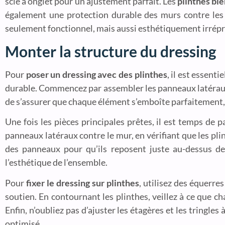
scie à onglet pour un ajustement parfait. Les
plinthes bi
également une protection durable des murs contre les c
seulement fonctionnel, mais aussi esthétiquement irrép
Monter la structure du dressing
Pour
poser un dressing avec des plinthes
, il est essent
durable. Commencez par assembler les panneaux latéraux e
de s’assurer que chaque élément s’emboîte parfaitement,
Une fois les pièces principales prêtes, il est temps de pa
panneaux latéraux contre le mur, en vérifiant que les pli
des panneaux pour qu’ils reposent juste au-dessus des 
l’esthétique de l’ensemble.
Pour
fixer le dressing sur plinthes
, utilisez des équerre
soutien. En contournant les plinthes, veillez à ce que cha
Enfin, n’oubliez pas d’ajuster les étagères et les tring
optimisé.