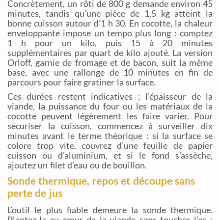
Concrètement, un rôti de 800 g demande environ 45
minutes, tandis qu’une pièce de 1,5 kg atteint la
bonne cuisson autour d’1 h 30. En cocotte, la chaleur
enveloppante impose un tempo plus long : comptez
1 h pour un kilo, puis 15 à 20 minutes
supplémentaires par quart de kilo ajouté. La version
Orloff, garnie de fromage et de bacon, suit la même
base, avec une rallonge de 10 minutes en fin de
parcours pour faire gratiner la surface.
Ces durées restent indicatives ; l’épaisseur de la
viande, la puissance du four ou les matériaux de la
cocotte peuvent légèrement les faire varier. Pour
sécuriser la cuisson, commencez à surveiller dix
minutes avant le terme théorique : si la surface se
colore trop vite, couvrez d’une feuille de papier
cuisson ou d’aluminium, et si le fond s’assèche,
ajoutez un filet d’eau ou de bouillon.
Sonde thermique, repos et découpe sans
perte de jus
L’outil le plus fiable demeure la sonde thermique.
Plantez-la au cœur de la viande sans toucher l’os :