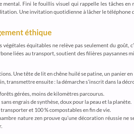
 mental. Fini le fouillis visuel qui rappelle les tâches en r
éditation. Une invitation quotidienne à lâcher le téléphone
agement éthique
res végétales équitables ne relève pas seulement du goût, c
rbone liées au transport, soutient des filières paysannes m
ns. Une tête de lit en chêne huilé se patine, un panier en 
in, transmettre ensuite : la démarche s’inscrit dans la déc
e forêts gérées, moins de kilomètres parcourus.
s sans engrais de synthèse, doux pour la peau et la planète.
à transporter et 100 % compostables en fin de vie.
 chambre nature zen prouve qu’une décoration réussie ne s
r.