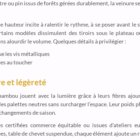
tre ou pin issus de forêts gérées durablement, la veinure 
ble hauteur incite à ralentir le rythme, à se poser avant l
ertains modèles dissimulent des tiroirs sous le plateau o
ans alourdir le volume. Quelques détails à privilégier :
e les vis métalliques
bles au toucher
e et légèreté
bambou jouent avec la lumière grâce à leurs fibres ajou
les palettes neutres sans surcharger l’espace. Leur poids 
x changements de saison.
s certifiées commerce équitable ou issues d’ateliers eu
ées, table de chevet suspendue, chaque élément ajoute un r