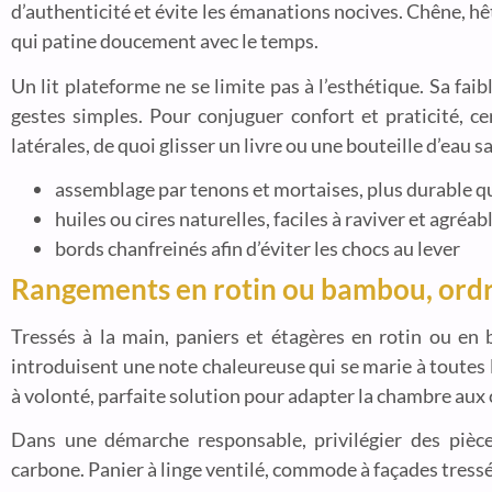
d’authenticité et évite les émanations nocives. Chêne, hê
qui patine doucement avec le temps.
Un lit plateforme ne se limite pas à l’esthétique. Sa fai
gestes simples. Pour conjuguer confort et praticité, c
latérales, de quoi glisser un livre ou une bouteille d’eau s
assemblage par tenons et mortaises, plus durable qu
huiles ou cires naturelles, faciles à raviver et agréa
bords chanfreinés afin d’éviter les chocs au lever
Rangements en rotin ou bambou, ordr
Tressés à la main, paniers et étagères en rotin ou en 
introduisent une note chaleureuse qui se marie à toutes 
à volonté, parfaite solution pour adapter la chambre au
Dans une démarche responsable, privilégier des pièce
carbone. Panier à linge ventilé, commode à façades tress