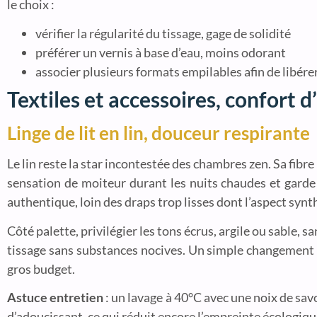
le choix :
vérifier la régularité du tissage, gage de solidité
préférer un vernis à base d’eau, moins odorant
associer plusieurs formats empilables afin de libérer
Textiles et accessoires, confort
Linge de lit en lin, douceur respirante
Le lin reste la star incontestée des chambres zen. Sa fibr
sensation de moiteur durant les nuits chaudes et garde l
authentique, loin des draps trop lisses dont l’aspect sy
Côté palette, privilégier les tons écrus, argile ou sable
tissage sans substances nocives. Un simple changement 
gros budget.
Astuce entretien
: un lavage à 40°C avec une noix de savon
d’adoucissant, ce qui réduit encore l’empreinte écologiqu