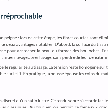
irréprochable
oton peigné : lors de cette étape, les fibres courtes sont él
orte deux avantages notables. D’abord, la surface du tissu
sse pour accrocher la peau ou former des bouloches. Ensu
aintien lavage après lavage, sans perdre de leur densité ni 
lle régularité au tissage. La tension reste homogène sur tou
e sur le lit. En pratique, la housse épouse les coins du ma
us discret qu’un satin lustré. Ce rendu sobre s’accorde facil
s classiques. Au toucher, on perçoit ce fameux « craqu