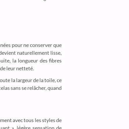
iminées pour ne conserver que
 devient naturellement lisse,
ite, la longueur des fibres
de leur netteté.
te la largeur de la toile, ce
telas sans se relâcher, quand
ement avec tous les styles de
ant », légère sensation de