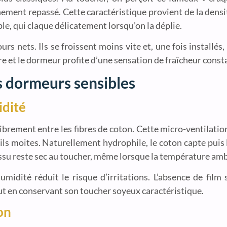
hement repassé. Cette caractéristique provient de la densité 
ple, qui claque délicatement lorsqu’on la déplie.
rs nets. Ils se froissent moins vite et, une fois installé
allure et le dormeur profite d’une sensation de fraîcheur co
es dormeurs sensibles
idité
ler librement entre les fibres de coton. Cette micro-ventilat
veils moites. Naturellement hydrophile, le coton capte puis
 tissu reste sec au toucher, même lorsque la température am
umidité réduit le risque d’irritations. L’absence de fil
out en conservant son toucher soyeux caractéristique.
on