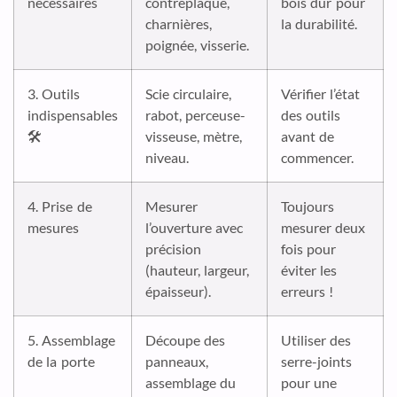
nécessaires
contreplaqué,
bois dur pour
charnières,
la durabilité.
poignée, visserie.
3. Outils
Scie circulaire,
Vérifier l’état
indispensables
rabot, perceuse-
des outils
🛠️
visseuse, mètre,
avant de
niveau.
commencer.
4. Prise de
Mesurer
Toujours
mesures
l’ouverture avec
mesurer deux
précision
fois pour
(hauteur, largeur,
éviter les
épaisseur).
erreurs !
5. Assemblage
Découpe des
Utiliser des
de la porte
panneaux,
serre-joints
assemblage du
pour une