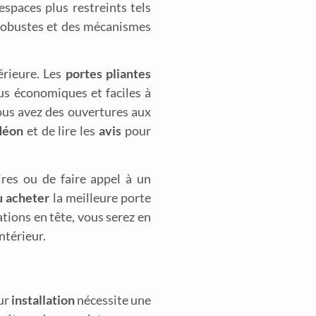
spaces plus restreints tels
 robustes et des mécanismes
érieure. Les
portes pliantes
s économiques et faciles à
vous avez des ouvertures aux
déon
et de lire les
avis
pour
ires ou de faire appel à un
ù acheter
la meilleure porte
tions en tête, vous serez en
ntérieur.
eur
installation
nécessite une