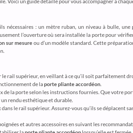
e. Voici un guide détaillé pour vous accompagner à chaque
ls nécessaires : un mètre ruban, un niveau à bulle, une p
sement l’ouverture où sera installée la porte pour vérifie
éon sur mesure
ou d’un modèle standard. Cette préparation
n.
 rail supérieur, en veillant à ce qu’il soit parfaitement droi
onctionnement de la
porte pliante accordéon
.
de la porte selon les instructions fournies. Que votre por
r un rendu esthétique et durable.
 dans le rail supérieur. Assurez-vous qu’ils se déplacent san
 poignées et autres accessoires en suivant les recommandat
tabiliser la
porte pliante accordéon
lorsqu’elle est fermée.