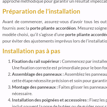
approche méthodique pour garantir un résultat impeccabl
Préparation de l’installation
Avant de commencer, assurez-vous d’avoir tous les outi
fournis avec la
porte pliante accordéon
. Mesurez soigneu
modèle choisi, qu’il s’agisse d’une
porte pliante accord
pour éviter des ajustements imprévus lors de l’installatio
Installation pas à pas
Fixation du rail supérieur :
Commencez par installer le
Une fixation correcte est primordiale pour le bon f
Assemblage des panneaux :
Assemblez les panneaux 
cette étape nécessite précision et soin pour garanti
Montage des panneaux :
Faites glisser les panneaux
nécessaire.
Installation des poignées et accessoires :
Fixez les
inclut souvent la pose de butées ou de guides pour s