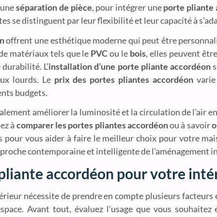
r une
séparation de pièce
, pour intégrer une
porte pliante
 se distinguent par leur flexibilité et leur capacité à s’ad
on
offrent une esthétique moderne qui peut être personnal
 de matériaux tels que le
PVC
ou le
bois
, elles peuvent êtr
durabilité. L’
installation d’une porte pliante accordéon
s
aux lourds. Le
prix des portes pliantes accordéon
varie
ents budgets.
lement améliorer la luminosité et la circulation de l’air en
iez à
comparer les portes pliantes accordéon
ou à savoir
o
s pour vous aider à faire le meilleur choix pour votre ma
pproche contemporaine et intelligente de l’aménagement in
pliante accordéon pour votre inté
érieur nécessite de prendre en compte plusieurs facteurs 
espace. Avant tout, évaluez l’usage que vous souhaitez 