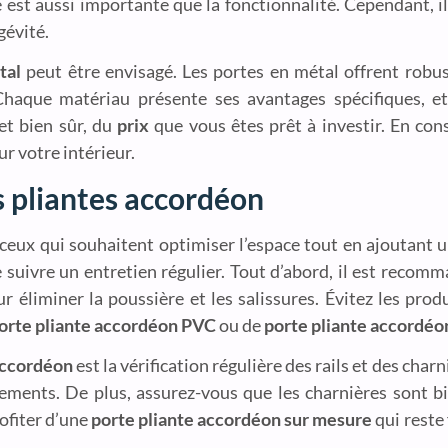
e est aussi importante que la fonctionnalité. Cependant, i
gévité.
tal
peut être envisagé. Les portes en métal offrent robus
haque matériau présente ses avantages spécifiques, e
et bien sûr, du
prix
que vous êtes prêt à investir. En con
r votre intérieur.
s pliantes accordéon
ceux qui souhaitent optimiser l’espace tout en ajoutant 
 de suivre un entretien régulier. Tout d’abord, il est reco
éliminer la poussière et les salissures. Évitez les prod
orte pliante accordéon PVC
ou de
porte pliante accordéo
 accordéon
est la vérification régulière des rails et des char
ements. De plus, assurez-vous que les charnières sont bie
ofiter d’une
porte pliante accordéon sur mesure
qui reste