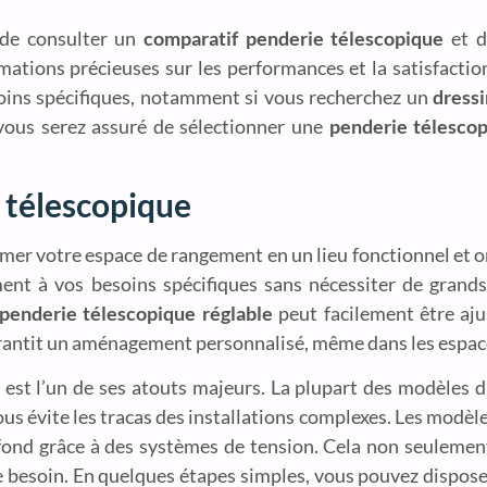
x de consulter un
comparatif penderie télescopique
et d
mations précieuses sur les performances et la satisfaction
soins spécifiques, notamment si vous recherchez un
dressi
 vous serez assuré de sélectionner une
penderie télesco
e télescopique
mer votre espace de rangement en un lieu fonctionnel et o
ement à vos besoins spécifiques sans nécessiter de gran
penderie télescopique réglable
peut facilement être aju
garantit un aménagement personnalisé, même dans les espace
est l’un de ses atouts majeurs. La plupart des modèles d
us évite les tracas des installations complexes. Les modèl
fond grâce à des systèmes de tension. Cela non seulement f
e besoin. En quelques étapes simples, vous pouvez dispos