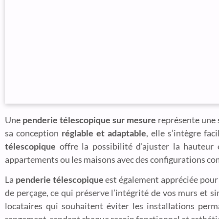
Une
penderie télescopique sur mesure
représente une s
sa conception
réglable et adaptable
, elle s’intègre fa
télescopique
offre la possibilité d’ajuster la hauteur
appartements ou les maisons avec des configurations co
La
penderie télescopique
est également appréciée pour sa
de perçage, ce qui préserve l’intégrité de vos murs et s
locataires qui souhaitent éviter les installations p
rangement, rendant chaque recoin fonctionnel et esthéti