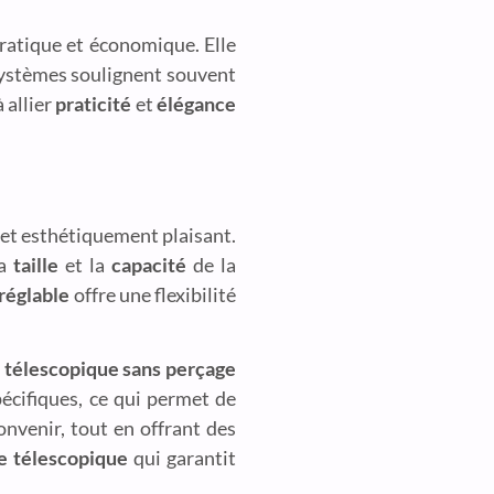
pratique et économique. Elle
 systèmes soulignent souvent
 allier
praticité
et
élégance
 et esthétiquement plaisant.
la
taille
et la
capacité
de la
réglable
offre une flexibilité
 télescopique sans perçage
pécifiques, ce qui permet de
nvenir, tout en offrant des
e télescopique
qui garantit