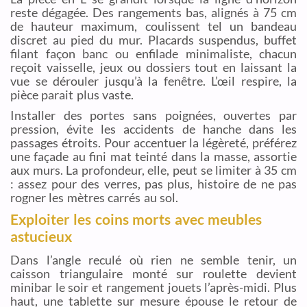
reste dégagée. Des rangements bas, alignés à 75 cm
de hauteur maximum, coulissent tel un bandeau
discret au pied du mur. Placards suspendus, buffet
filant façon banc ou enfilade minimaliste, chacun
reçoit vaisselle, jeux ou dossiers tout en laissant la
vue se dérouler jusqu’à la fenêtre. L’œil respire, la
pièce parait plus vaste.
Installer des portes sans poignées, ouvertes par
pression, évite les accidents de hanche dans les
passages étroits. Pour accentuer la légèreté, préférez
une façade au fini mat teinté dans la masse, assortie
aux murs. La profondeur, elle, peut se limiter à 35 cm
: assez pour des verres, pas plus, histoire de ne pas
rogner les mètres carrés au sol.
Exploiter les coins morts avec meubles
astucieux
Dans l’angle reculé où rien ne semble tenir, un
caisson triangulaire monté sur roulette devient
minibar le soir et rangement jouets l’après-midi. Plus
haut, une tablette sur mesure épouse le retour de