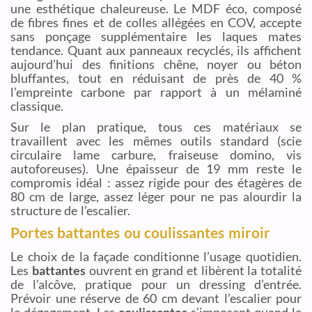
une esthétique chaleureuse. Le MDF éco, composé
de fibres fines et de colles allégées en COV, accepte
sans ponçage supplémentaire les laques mates
tendance. Quant aux panneaux recyclés, ils affichent
aujourd’hui des finitions chêne, noyer ou béton
bluffantes, tout en réduisant de près de 40 %
l’empreinte carbone par rapport à un mélaminé
classique.
Sur le plan pratique, tous ces matériaux se
travaillent avec les mêmes outils standard (scie
circulaire lame carbure, fraiseuse domino, vis
autoforeuses). Une épaisseur de 19 mm reste le
compromis idéal : assez rigide pour des étagères de
80 cm de large, assez léger pour ne pas alourdir la
structure de l’escalier.
Portes battantes ou coulissantes miroir
Le choix de la façade conditionne l’usage quotidien.
Les
battantes
ouvrent en grand et libèrent la totalité
de l’alcôve, pratique pour un dressing d’entrée.
Prévoir une réserve de 60 cm devant l’escalier pour
le dégagement. Les
coulissantes
s’imposent quand le