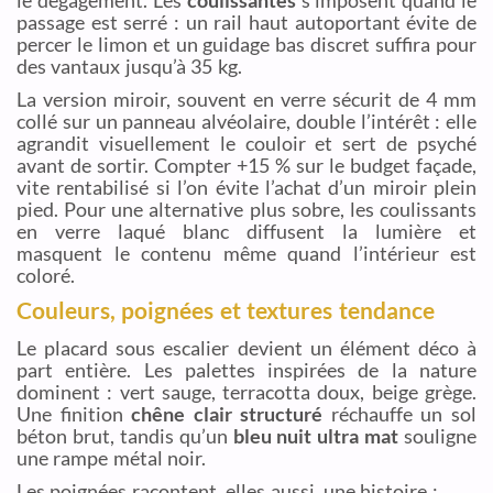
passage est serré : un rail haut autoportant évite de
percer le limon et un guidage bas discret suffira pour
des vantaux jusqu’à 35 kg.
La version miroir, souvent en verre sécurit de 4 mm
collé sur un panneau alvéolaire, double l’intérêt : elle
agrandit visuellement le couloir et sert de psyché
avant de sortir. Compter +15 % sur le budget façade,
vite rentabilisé si l’on évite l’achat d’un miroir plein
pied. Pour une alternative plus sobre, les coulissants
en verre laqué blanc diffusent la lumière et
masquent le contenu même quand l’intérieur est
coloré.
Couleurs, poignées et textures tendance
Le placard sous escalier devient un élément déco à
part entière. Les palettes inspirées de la nature
dominent : vert sauge, terracotta doux, beige grège.
Une finition
chêne clair structuré
réchauffe un sol
béton brut, tandis qu’un
bleu nuit ultra mat
souligne
une rampe métal noir.
Les poignées racontent, elles aussi, une histoire :