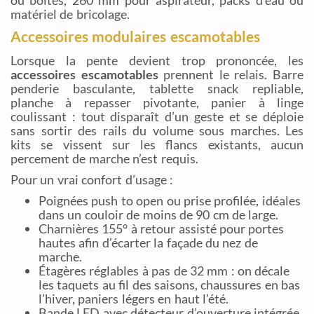
ou boîtes, 260 mm pour aspirateur, packs d’eau ou
matériel de bricolage.
Accessoires modulaires escamotables
Lorsque la pente devient trop prononcée, les
accessoires escamotables
prennent le relais. Barre
penderie basculante, tablette snack repliable,
planche à repasser pivotante, panier à linge
coulissant : tout disparaît d’un geste et se déploie
sans sortir des rails du volume sous marches. Les
kits se vissent sur les flancs existants, aucun
percement de marche n’est requis.
Pour un vrai confort d’usage :
Poignées push to open ou prise profilée, idéales
dans un couloir de moins de 90 cm de large.
Charnières 155° à retour assisté pour portes
hautes afin d’écarter la façade du nez de
marche.
Étagères réglables à pas de 32 mm : on décale
les taquets au fil des saisons, chaussures en bas
l’hiver, paniers légers en haut l’été.
Bande LED avec détecteur d’ouverture intégrée