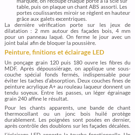
marquée, on recoupe chaque porte à la scie sur
table, puis on plaque un chant ABS assorti. Les
portes coulissantes miroir se règlent en hauteur
grâce aux galets excentriques.
La dernière vérification porte sur les jeux de
dilatation : 2 mm autour des façades bois, 4 mm
pour un panneau laqué. On ferme le jour avec un
joint balai afin de bloquer la poussière.
Peinture, finitions et éclairage LED
Un ponçage grain 120 puis 180 ouvre les fibres du
MDF. Après dépoussiérage, on applique une sous-
couche spécial fonds fermés, indispensable pour
éviter les taches d’absorption. Deux couches fines de
peinture acrylique A+ au rouleau laqueur donnent un
tendu soyeux. Entre les passes, un léger égrainage
grain 240 affine le résultat.
Pour les chants apparents, une bande de chant
thermocollant ou un jonc bois huilé protège
durablement. Les poignées sont posées en dernier,
après contrôle des doublons sur les façades décalées.
L’éclairage LED apporte la touche fonctionnelle. Un