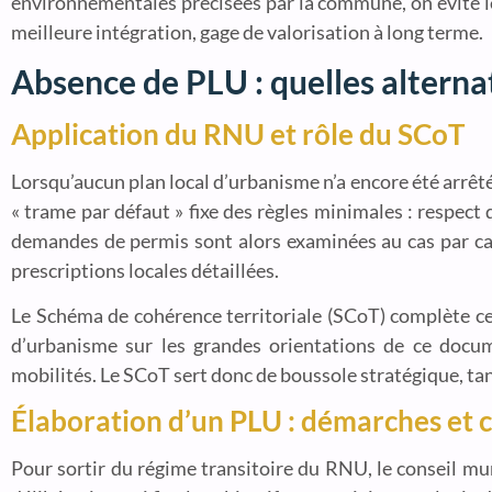
environnementales précisées par la commune, on évite l
meilleure intégration, gage de valorisation à long terme.
Absence de PLU : quelles alterna
Application du RNU et rôle du SCoT
Lorsqu’aucun plan local d’urbanisme n’a encore été arrê
« trame par défaut » fixe des règles minimales : respect 
demandes de permis sont alors examinées au cas par cas 
prescriptions locales détaillées.
Le Schéma de cohérence territoriale (SCoT) complète c
d’urbanisme sur les grandes orientations de ce docum
mobilités. Le SCoT sert donc de boussole stratégique, ta
Élaboration d’un PLU : démarches et
Pour sortir du régime transitoire du RNU, le conseil mun