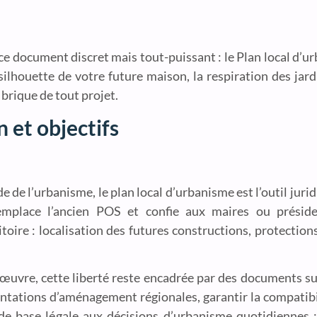
ce document discret mais tout-puissant : le Plan local d’u
silhouette de votre future maison, la respiration des jard
brique de tout projet.
n et objectifs
de de l’urbanisme, le plan local d’urbanisme est l’outil juri
emplace l’ancien POS et confie aux maires ou préside
rritoire : localisation des futures constructions, protecti
nœuvre, cette liberté reste encadrée par des documents 
entations d’aménagement régionales, garantir la compatibili
 de base légale aux décisions d’urbanisme quotidiennes 