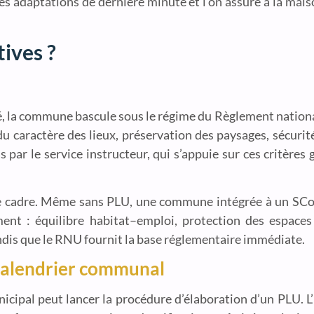
es adaptations de dernière minute et l’on assure à la mai
tives ?
té, la commune bascule sous le régime du Règlement natio
du caractère des lieux, préservation des paysages, sécurit
par le service instructeur, qui s’appuie sur ces critères
e cadre. Même sans PLU, une commune intégrée à un SCoT
ent : équilibre habitat–emploi, protection des espaces 
ndis que le RNU fournit la base réglementaire immédiate.
 calendrier communal
icipal peut lancer la procédure d’élaboration d’un PLU. L’i