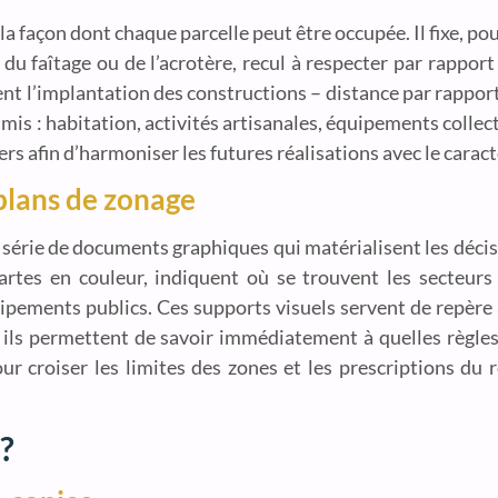
la façon dont chaque parcelle peut être occupée. Il fixe, po
du faîtage ou de l’acrotère, recul à respecter par rappor
ent l’implantation des constructions – distance par rappo
is : habitation, activités artisanales, équipements collectif
s afin d’harmoniser les futures réalisations avec le caractè
plans de zonage
rie de documents graphiques qui matérialisent les décisio
tes en couleur, indiquent où se trouvent les secteurs 
uipements publics. Ces supports visuels servent de repère
, ils permettent de savoir immédiatement à quelles règles
our croiser les limites des zones et les prescriptions du
?