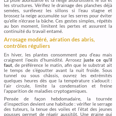
La pluie abondante et la neige alourdissent le sol et
les structures. Vérifiez le drainage des planches déjà
semées, surélevez les sillons si l’eau stagne et
brossez la neige accumulée sur les serres pour éviter
qu’elle n’écrase la bâche. Ces gestes simples, répétés
au bon moment, limitent les pertes et assurent la
continuité du travail entamé.
Arrosage modéré, aération des abris,
contrôles réguliers
En hiver, les plantes consomment peu d’eau mais
craignent l’excès d’humidité. Arrosez
juste ce qu’il
faut
, de préférence le matin, afin que le substrat ait
le temps de s’égoutter avant la nuit froide. Sous
tunnel ou sous châssis, ouvrez les extrémités
quelques heures dès que la température s’adoucit :
l’air circule, limite la condensation et freine
l’apparition de maladies cryptogamiques.
Pensée de façon hebdomadaire, la tournée
d’inspection devient une habitude : vérifier le serrage
des tuteurs, la tenue des voiles et l’état des jeunes
pousses permet de réagir aussitôt. Une graine qui